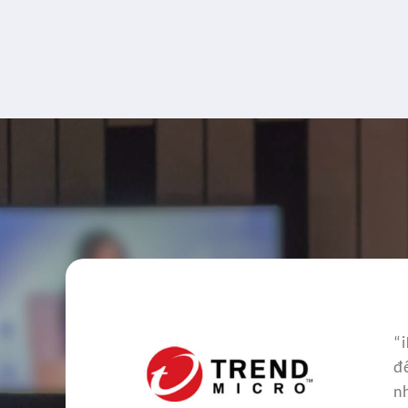
“
đ
n