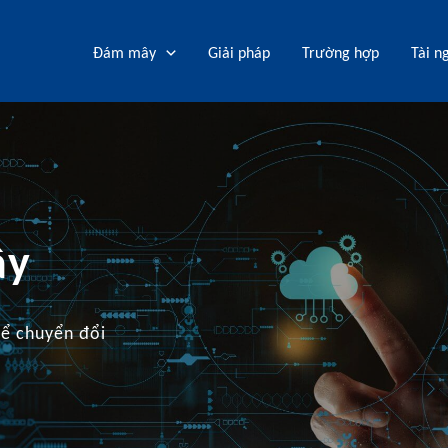
Đám mây
Giải pháp
Trường hợp
Tài n
ây
để chuyển đổi