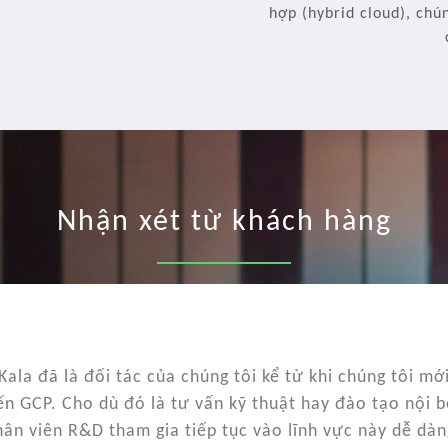
hợp (hybrid cloud), chú
Nhận xét từ khách hàng
iKala đã là đối tác của chúng tôi kể từ khi chúng tôi m
ến GCP. Cho dù đó là tư vấn kỹ thuật hay đào tạo nội bộ
hân viên R&D tham gia tiếp tục vào lĩnh vực này dễ dàn