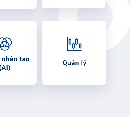
ệ nhân tạo
Quản lý
(AI)