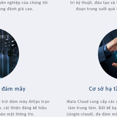
uyên nghiệp của chúng tôi
trì kỹ thuật, đào tạo và
àng đánh giá cao.
đoạn trong suốt quá 
rữ đám mây
Cơ sở hạ 
ưu trữ đám mây AIOps trọn
iKala Cloud cung cấp các 
, cải thiện đáng kể hiệu
làm trung tâm. Bất kể b
bảo mật thông tin.
(single-cloud), đa đám m