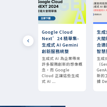
le最新
Google Cloud
生成
emini」，5
Next’24 精華集-
大關
解Gemini
生成式 AI Gemini
合適
a、Pro與
創新服務統整
智慧
o三大差異！
生成式 AI 為企業帶來
生成式
許多服務創新的想像概
（Gen
上人工智能技術
念，而 Google
Gen
航班，我們即將
Cloud 正讓這些生成
新的
為 Gemini
式 AI ...
據 Del
Ultra、Pro