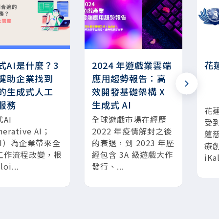
式AI是什麼？3
2024 年遊戲業雲端
花
鍵助企業找到
應用趨勢報告：高
的生成式人工
效開發基礎架構 X
服務
生成式 AI
花
AI
全球遊戲市場在經歷
受
erative AI；
2022 年疫情解封之後
蓮
AI）為企業帶來全
的衰退，到 2023 年歷
療
工作流程改變，根
經包含 3A 級遊戲大作
iKa
oi...
發行、...