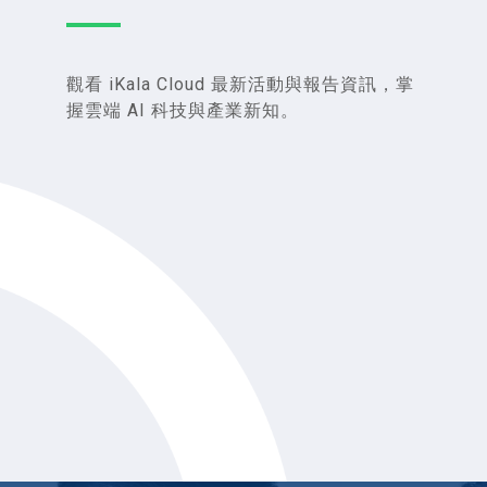
觀看 iKala Cloud 最新活動與報告資訊，掌
握雲端 AI 科技與產業新知。
濟醫院
企業級 Gemini
Goog
Enterprise 隆重登
AI「G
場，Gemini對話服
分鐘了
務新功能支援
Ultr
鄉的醫療照護常
Google
Nan
通限制，因此花
Workspace
歡迎登
醫院人工智慧醫
的星際
發展中心與
在2月8日Google宣布
探索被稱
oud...
迎接Gemini世代的全
的星系：
新篇章；從今天起，
與 N...
Duet AI for Goog...