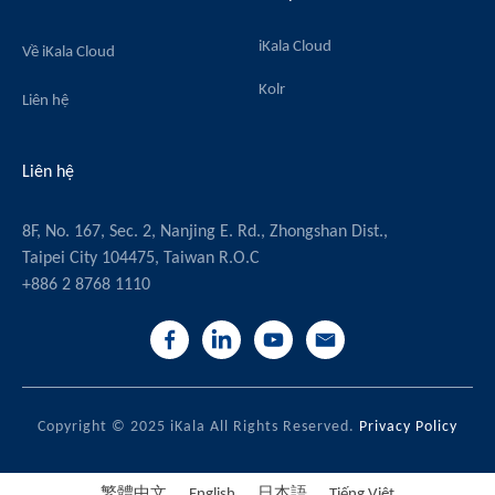
iKala Cloud
Về iKala Cloud
Kolr
Liên hệ
Liên hệ
8F, No. 167, Sec. 2, Nanjing E. Rd., Zhongshan Dist.,
Taipei City 104475, Taiwan R.O.C
+886 2 8768 1110
Copyright © 2025 iKala All Rights Reserved.
Privacy Policy
繁體中文
English
日本語
Tiếng Việt