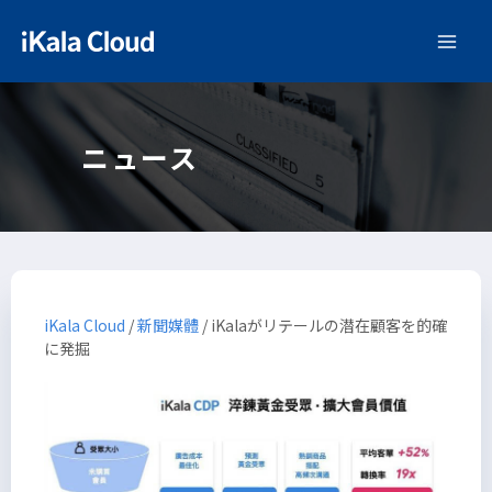
ニュース
iKala Cloud
/
新聞媒體
/
iKalaがリテールの潜在顧客を的確
に発掘