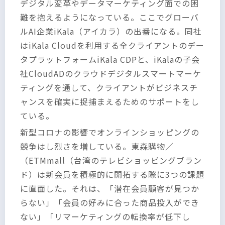
デジタル変革やデータマーケティング面での困
難を抱えるようになっている。ここでグローバ
ルAI企業iKala（アイカラ）の出番になる。同社
はiKala Cloudを利用する全クライアントのデー
タプラットフォームiKala CDPと、iKalaの子会
社CloudADのクラウドデジタルスマートマーケ
ティングを通して、クライアントがビジネスチ
ャンスを確実に捉捕まえるためのサポートをし
ている。
新型コロナの影響でオンラインショッピングの
競争はし烈さを増している。東森購物／
（ETMmall（台湾のテレビショッピングブラン
ド）は新会員を積極的に開拓する際に3つの課題
に直面した。それは、「潜在会員顧客が見つか
らない」「会員の好みに合った商品投入ができ
ない」「リマーケティングの転換率が低下し