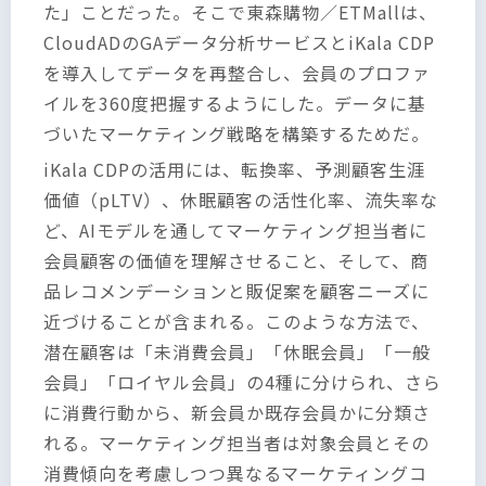
た」ことだった。そこで東森購物／ETMallは、
CloudADのGAデータ分析サービスとiKala CDP
を導入してデータを再整合し、会員のプロファ
イルを360度把握するようにした。データに基
づいたマーケティング戦略を構築するためだ。
iKala CDPの活用には、転換率、予測顧客生涯
価値（pLTV）、休眠顧客の活性化率、流失率な
ど、AIモデルを通してマーケティング担当者に
会員顧客の価値を理解させること、そして、商
品レコメンデーションと販促案を顧客ニーズに
近づけることが含まれる。このような方法で、
潜在顧客は「未消費会員」「休眠会員」「一般
会員」「ロイヤル会員」の4種に分けられ、さら
に消費行動から、新会員か既存会員かに分類さ
れる。マーケティング担当者は対象会員とその
消費傾向を考慮しつつ異なるマーケティングコ