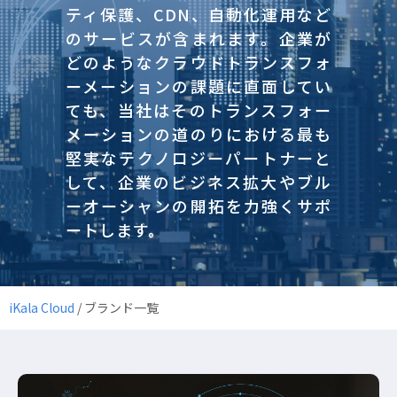
ティ保護、CDN、自動化運用など
のサービスが含まれます。企業が
どのようなクラウドトランスフォ
ーメーションの課題に直面してい
ても、当社はそのトランスフォー
メーションの道のりにおける最も
堅実なテクノロジーパートナーと
して、企業のビジネス拡大やブル
ーオーシャンの開拓を力強くサポ
ートします。
iKala Cloud
/
ブランド一覧