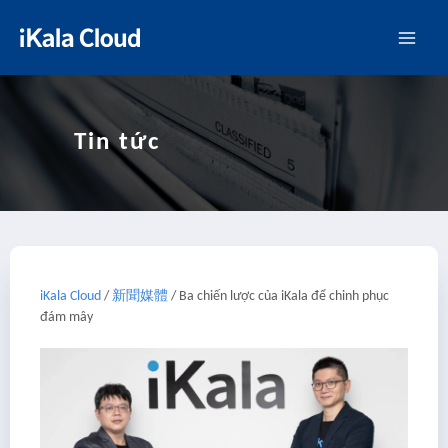
Tin tức
iKala Cloud
/
新聞媒體
/
Ba chiến lược của iKala để chinh phục
đám mây