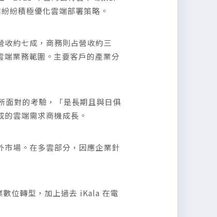
企業紛紛積極優化雲端部署策略。
佔總營收約七成，商務則占營收約三
S，擴大雲端業務範圍。主要客戶的產業分
型時所面對的考驗，「是長期且與日俱
七成的雲端需求商機成長。
海外市場。在多雲部分，因應企業針
數位轉型，加上過去 iKala 在電