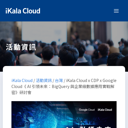
活動資訊
iKala Cloud
/
活動資訊
/
台灣
/
iKala Cloud x CDP x Google
Cloud《 AI 引領未來：BigQuery 與企業級數據應用實戰解
密》研討會