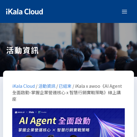
活動資訊
iKala Cloud
/
活動資訊
/
已結束
/
iKala x awoo《AI Agent
全面啟動-掌握企業營運核心 x 智慧行銷實戰策略》線上講
座