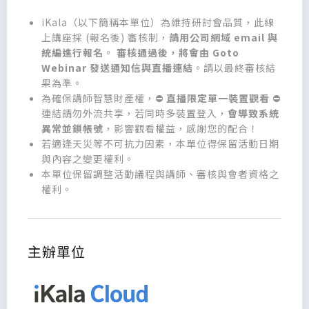
iKala（以下簡稱本單位）為維持研討會品質，此線
上講座採 (報名後) 審核制，
請用公司網域 email 與
統編進行報名
。
審核通過後，將會由 Goto
Webinar 發送通知信與直播連結
。請以最終審核結
果為準。
為確保講師智慧財產權，⛔
直播限定單一裝置觀看
⛔
連結請勿外流共享，若同時多裝置登入，
會導致系統
異常並鎖帳號
，影響觀看權益，感謝您的配合！
若適逢天災等不可抗力因素，本單位得保留活動日期
與內容之變更權利。
本單位保留調整活動議程與講師、審核與會者資格之
權利。
主辦單位