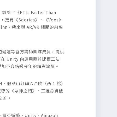
除了《FTL: Faster Than
外，更有《Sdorica》、《Voez》
nn，帶來與 AR/VR 相關的前瞻
術經理鮑健運等官方講師團隊成員，提供
何在 Unity 內運用照片建模工法
您來說，更加不容錯過今年的精彩論壇。
12 日，假華山紅磚六合院（西 1 館）
媒體報導的《眾神之鬥》、三週募資破
交流。
p、雷亞遊戲、Unity、Amazon