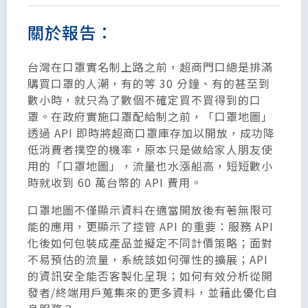
關於報告：
台灣在口罩實名制上路之前，超商門口總是排滿
購買口罩的人潮，有的等 30 分鐘、有的甚至到
數小時，就只為了數個不確定買不買得到的口
罩。在政府實施口罩配給制之前，「口罩地圖」
透過 API 即時將超商口罩庫存加以開放，成功降
低消費者撲空的機率，原本只是做給家人朋友使
用的「口罩地圖」，流量也水漲船高，短短數小
時就收到 60 萬台幣的 API 費用。
口罩地圖不僅顯示資料在適當開放後有著無限可
能的應用，更顯示了控管 API 的重要：服務 API
化後如何包裝成產品並擬定不同計價策略；面對
不易預估的流量，系統該如何彈性的擴展；API
的資訊安全能否客製化呈現；如何有效分析從開
發者/終端用戶蒐集來的更多資料，並藉此優化自