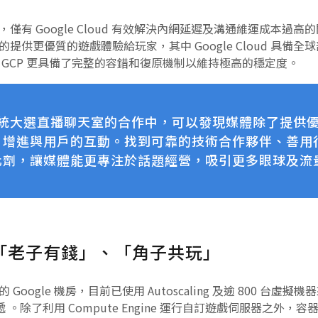
僅有 Google Cloud 有效解決內網延遲及溝通維運成本過
更優質的遊戲體驗給玩家，其中 Google Cloud 具備全球部署的
GCP 更具備了完整的容錯和復原機制以維持極高的穩定度。
card 總統大選直播聊天室的合作中，可以發現媒體除了提
、增進與用戶的互動。找到可靠的技術合作夥伴、善用
化劑，讓媒體能更專注於話題經營，吸引更多眼球及流
運「老子有錢」、「角子共玩」
oogle 機房，目前已使用 Autoscaling 及逾 800 台
 。除了利用 Compute Engine 運行自訂遊戲伺服器之外，容器服務 K