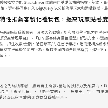
過監控功能 Stackdriver 匯總來自基礎架構的指標、記錄
rage 後，資料將同步存入 BigQuery 以分析海量玩家和遊戲
特性推薦客製化禮物包，提高玩家黏著
提供完善的基礎設施給遊戲業者，其強大的數據分析和機器學習能力也
「DMP 數據資產管理平台」、「LTV 顧客終身價值模型」解決方案
型、押注次數/金額、儲值頻率/力道進行標記，進而建構推薦系
玩家在推薦後的消費行為，根據不同的消費反應程度，進行不同
著度。
域之先驅領導者，擁有自主開發/營運的技術力及品牌力，
包含「角子共玩」、「老子有錢」、「魚霸王」等， 市場遍及
深受台灣玩家喜愛的休息娛樂遊戲平台。