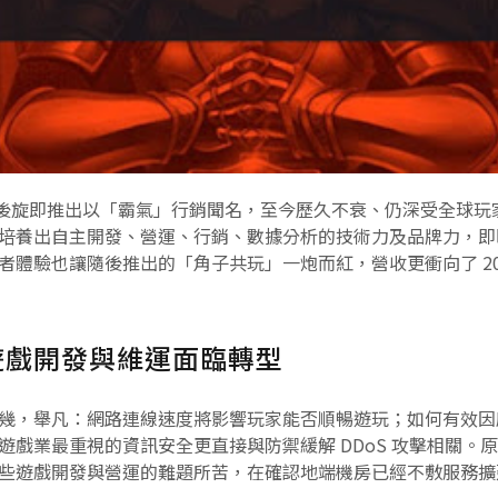
，兩年後旋即推出以「霸氣」行銷聞名，至今歷久不衰、仍深受全球
培養出自主開發、營運、行銷、數據分析的技術力及品牌力，即
者體驗也讓隨後推出的「角子共玩」一炮而紅，營收更衝向了 20
遊戲開發與維運面臨轉型
幾，舉凡：網路連線速度將影響玩家能否順暢遊玩；如何有效因
遊戲業最重視的資訊安全更直接與防禦緩解 DDoS 攻擊相關。
些遊戲開發與營運的難題所苦，在確認地端機房已經不敷服務擴