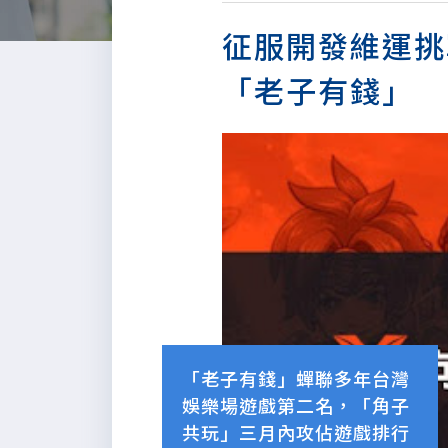
征服開發維運挑
「老子有錢」
「老子有錢」蟬聯多年台灣
娛樂場遊戲第二名，「角子
共玩」三月內攻佔遊戲排行