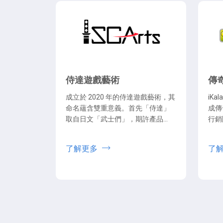
侍達遊戲藝術
傳
成立於 2020 年的侍達遊戲藝術，其
iKa
命名蘊含雙重意義。首先「侍達」
成傳
取自日文「武士們」，期許產品猶
行銷
如武士，出刀
樣貌
了解更多
了