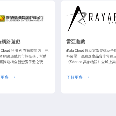
奇網路遊戲
雷亞遊戲
la Cloud 利用 AI 在短時間內，完
iKala Cloud 協助雲端架構及
奇網路遊戲的市調任務，幫助
料佈署，連線速度品質非常穩
團隊建構全新戀愛手遊之玩家
《Sdorica 萬象物語》全球上
、洞悉潛在異業合作商機。
下載量突破 250 萬次，每日活
戶超過 100 萬名，App Store 
解更多
了解更多
4.9 顆星。