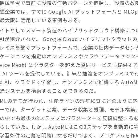
I機械学習で事前に設備の作動パターンを把握し、設備の故
業では、すでに Google AI プラットフォームと ML
最大限に活用している事例もある。
イトとしてスマート製造のハイブリッドクラウド構築につ
 AIが紹介された。 Google Cloud ハイブリッドクラウドの中で
ミスを繋ぐプラットフォームで、企業の社内データセンターに
ケーションを指定のオンプレミスやクラウドデータセンタ
ervice Mesh) はクラスターを超えた協同サービスも提供する。
の AI ツールを提供している。訓練と推論をオンプレミスで行う
id AI、クラウドで学習し、オンプレミスで推論する Aut
造システムを構築することができるのだ。
 の AutoMLのデモが行われ、生産ラインの瑕疵検査にどのよ
ーでは、ターゲット定義、データ収集と処理、モデル構築
の中でも最後の3ステップはパラメーターを反復調整する
らしていた。しかし AutoMLはこの3ステップを自動的
学習条件の定義を明確にするだけでよく、プログラムを作