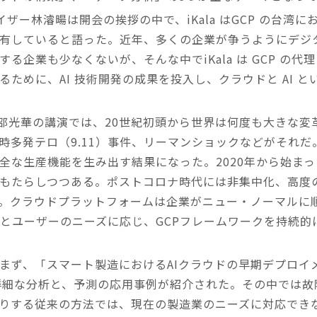
バイザー林濬暘は開会の挨拶の中で、iKala はGCP の台
有していると語った。近年、多くの企業が争うようにデジタ
る企業も少なくないが、そんな中でiKala は GCP の
ために、AI 技術開発の成果を投入し、クラウドと AI 
EOである邵光華の講演では、20世紀初頭から世界は何度も大き
時多発テロ（9.11）事件、リーマンショックなどがそれ
な生産機能を生み出す結果になった。2020年から始まった 
もたらしつつある。ポストコロナ時代には非集中化、高度
。クラウドプラットフォームは企業がニュー・ノーマルに
市場の変化とユーザーのニーズに応じ、GCPフレームワークを持
ず、「スマート製造におけるAIクラウドの早期デプロイメント」
る詳細な分析と、予測の応用事例が紹介された。その中では
りする従来の方法では、現在の製造業のニーズに対応でき