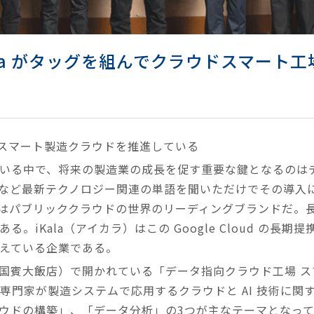
と iKala がタッグを組んでクラウドスマー
dと共同でスマート製造クラウドを推進している
いる中で、将来の製造業の成長を促す重要な鍵となるのは
タなど最新テクノロジー関連の単語を聞いただけでその導入
orm (GCP) はパブリッククラウドの世界のリーディングブラン
。iKala（アイカラ）はこの Google Cloud の長期
えている企業である。
国賓大飯店）で開かれている「データ指向クラウド工場 スマ
iKala の専門家が製造システムで応用するクラウドと AI 技
ラウドの構築」、「データ分析」の3つが主なテーマとなっ