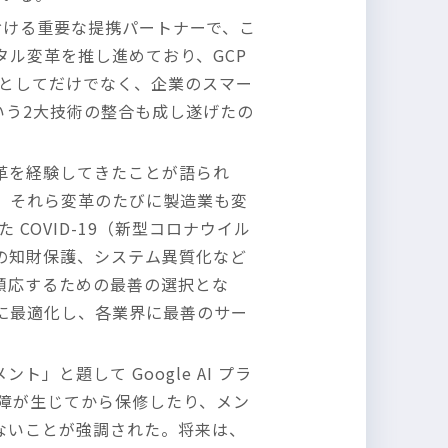
湾における重要な提携パートナーで、こ
ル変革を推し進めており、GCP
代理としてだけでなく、企業のスマー
という2大技術の整合も成し遂げたの
な変革を経験してきたことが語られ
だ。それら変革のたびに製造業も変
COVID-19（新型コロナウイル
の知財保護、システム異質化など
順応するための最善の選択とな
続的に最適化し、各業界に最善のサー
と題して Google AI プラ
故障が生じてから保修したり、メン
ないことが強調された。将来は、