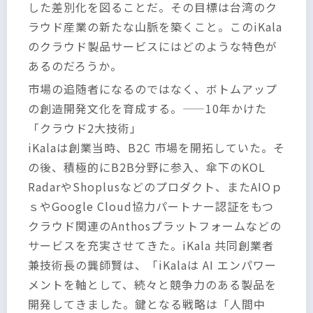
した差別化を図ることだ。その目標は台湾のク
ラウド産業の新たな山脈を築くこと。このiKala
のクラウド製品サービスにはどのような特色が
あるのだろうか。
市場の追随者になるのではなく、ボトムアップ
の創造開発文化を育成する。——10年かけた
「クラウド2大技術」
iKalaは創業当時、B2C 市場を開拓していた。そ
の後、積極的にB2B分野に参入、傘下のKOL
RadarやShoplusなどのプロダクト、またAIOｐ
ｓやGoogle Cloud協力パートナー認証をもつ
クラウド関連のAnthosプラットフォームなどの
サービスを充実させてきた。iKala 共同創業者
兼技術長の龔師賢は、「iKalaは AI エンパワー
メントを軸として、続々と競争力のある製品を
開発してきました。鍵となる戦略は「人間中