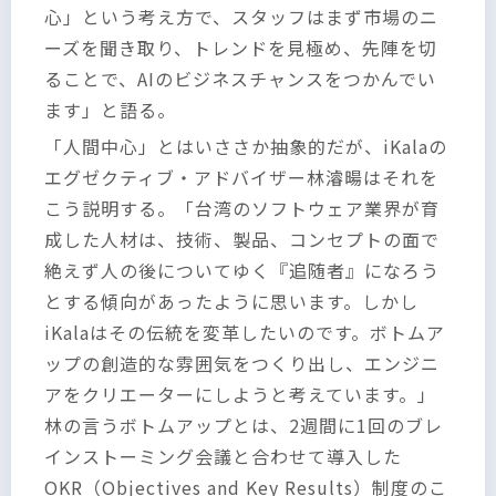
心」という考え方で、スタッフはまず市場のニ
ーズを聞き取り、トレンドを見極め、先陣を切
ることで、AIのビジネスチャンスをつかんでい
ます」と語る。
「人間中心」とはいささか抽象的だが、iKalaの
エグゼクティブ・アドバイザー林濬暘はそれを
こう説明する。「台湾のソフトウェア業界が育
成した人材は、技術、製品、コンセプトの面で
絶えず人の後についてゆく『追随者』になろう
とする傾向があったように思います。しかし
iKalaはその伝統を変革したいのです。ボトムア
ップの創造的な雰囲気をつくり出し、エンジニ
アをクリエーターにしようと考えています。」
林の言うボトムアップとは、2週間に1回のブレ
インストーミング会議と合わせて導入した
OKR（Objectives and Key Results）制度のこ