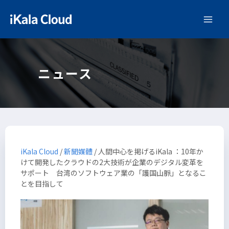
ニュース
iKala Cloud
/
新聞媒體
/
人間中心を掲げるiKala ：10年か
けて開発したクラウドの2大技術が企業のデジタル変革を
サポート 台湾のソフトウェア業の「護国山脈」となるこ
とを目指して