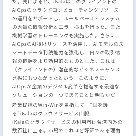
だ。龔によると、iKalaはこのクライアントの
AIOpsのクラウドコンピューティングリソース
の運用をサポートし、ルールベース・システム
の大量の情報分析とエラー検出を行った。また
機械学習のトレーニングも実施した。さらに、
AIOpsのAI技術リソースを活用し、AIモデルのス
マートデータ判読能力を強化し、日々の取引情
報の把握をより効果的なものとした。これは
（クライアントの）潜在的なビジネスチャンス
発掘にもつながったという。このように、
AIOpsが企業のデジタル変革を推進する最適な
ソリューションの一つであることは明らかだ。
産業提携のWin-Winを目指して “国を護
る”iKalaのクラウドサービス山脈
iKalaのクラウドサービスの利用者は台湾内外の
数百社に上る。市場でこれほど好評である理由