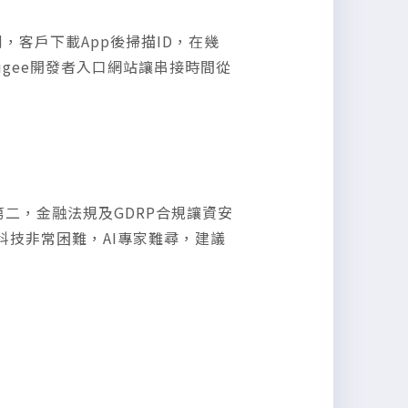
的案例，客戶下載App後掃描ID，在幾
gee開發者入口網站讓串接時間從
第二，金融法規及GDRP合規讓資安
科技非常困難，AI專家難尋，建議