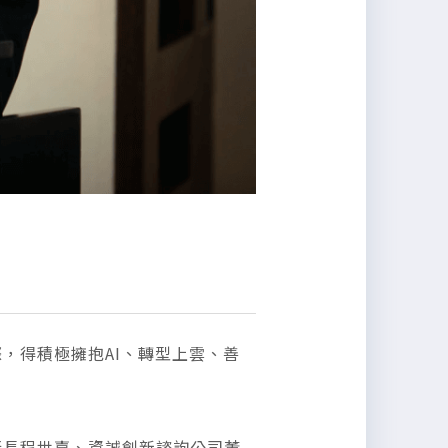
，得積極擁抱AI、轉型上雲、善
la執行長程世嘉、資誠創新諮詢公司董