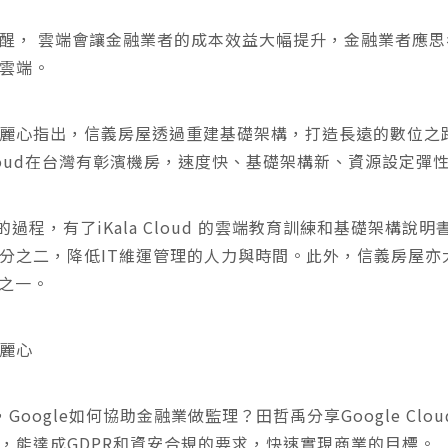
醒， 雲端會讓金融業者的成本效益大幅提升，金融業者應
雲端。
麗心指出，信義房屋透過重建基礎架構，打造長遠的數位之
gle Cloud在台灣有彰濱機房，速度快、基礎架構新、資源設定彈
換雲的過程，有了iKala Cloud 的雲端教育訓練和基礎架
之二，降低IT維運管理的人力與時間。此外，信義房屋亦大符
分之一。
麗心
oogle如何協助金融業做監理？田哲禹分享Google Cl
，能達成GDPR和資安合規的要求，快速實現商業的目標。