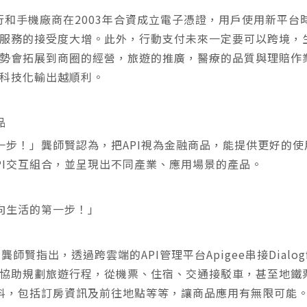
銀行和手機廠商在2003年合資成立電子憑證，用戶使用新平
服務的接受度大增。此外，行動支付未來一定要可以跨境，
勢會拓展到商圈的經營，旅遊的推廣，醫療的品質與理賠作
科技化輸出越順利。
品
第一步！」龔師賢認為，把API視為金融商品，能提供更好的
PI交互組合，並呈現出不同產業、應用場景的產品。
走向生活的第一步！」
龔師賢指出，透過跨雲端的API管理平台Apigee串接Dial
協助規劃旅遊行程，從機票、住宿、交通接駁車，甚至地鐵
資料，包括訂房資訊及前往地點等等，讓商品應用有無限可能