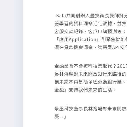
iKala共同創辦人暨技術長龔師賢分
器學習的資料洞察活化數據，並推動
客服交談紀錄、客戶申購預測等；「
「應用Application」則
潛在貸款機會洞察、智慧型API安全防
金融業會不會被科技業取代？20
長林濬暘對未來開放銀行來臨後的
業未來不再是簡單區分為銀行業、
金融」支持我們未來的生活。
景丞科技董事長林濬暘對未來開放
受。」