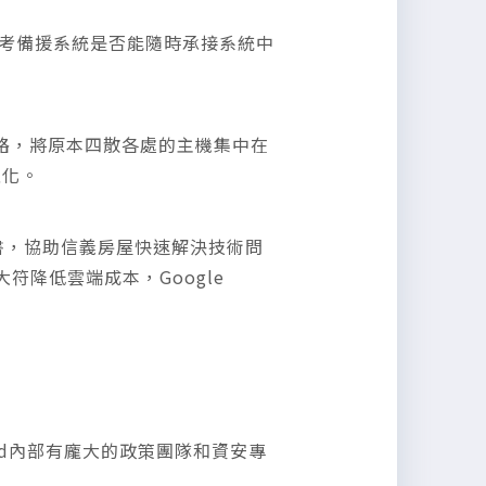
思考備援系統是否能隨時承接系統中
路，將原本四散各處的主機集中在
性化。
構說明書，協助信義房屋快速解決技術問
降低雲端成本，Google
oud內部有龐大的政策團隊和資安專