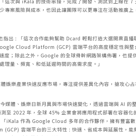
: 「這次與 iKala 的技術串接，完成了開發、測試到上線在 7
少專案風險與成本，也因此讓團隊可以更專注在活動推廣上
賢也指出 : 「這次合作能夠幫助 Dcard 輕鬆打造大選開票直
gle Cloud Platform (GCP) 雲端平台的高度穩
們的開發速度；除此之外，Google 的全球骨幹網路架構佈署，也提
處理量、頻寬、和低延遲時間的高需求度。」
技，協助媒體娛樂產業快速反應市場，專注提供差異化內容，搶攻心
，體現了現今媒體、娛樂日新月異與市場快速變化，透過雲端與 AI
預測至 2022 年，全球 45% 企業會將應用程式部署在容器
「iKala 作為 Google Cloud 多年的合作夥伴，擁
latform (GCP) 雲端平台的三大特性 : 快速、省成本與延展