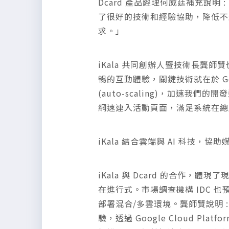
Dcard 產品經理何威廷補充說明 
了很好的技術和經驗協助，降低不
求。」
iKala 共同創辦人暨技術長龔師
暢的互動體驗，關鍵技術就在於 Goo
(auto-scaling)，加速我
網速連入活動頁面，滿足系統在總
iKala 結合雲端與 AI 科
iKala 與 Dcard 的合作
在進行式。市場調查機構 IDC 也
部署混合/多雲環境。龔師賢說明 : 
驗，透過 Google Cloud P