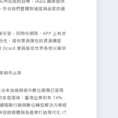
 天內完成的目標，iKala 團隊提供
，符合我們整體對速度與品質的要
播聊天室，同時在網頁、APP 上有流
定性與整合性，提供更具彈性的資源調度
供 Dcard 會員能從世界各地以最快
占率與市占率
 的整合來加速與提升數位服務已是現
化的多雲環境，臺灣企業則有 74%
有豐富數據驅動行銷與數位轉型解決方案經
性，能夠協助媒體與各產業打造現代化 IT