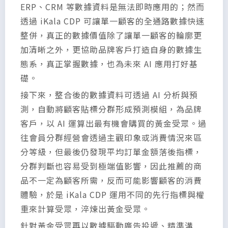
ERP、CRM 等數據資料是無法即時應用的；然而
透過 iKala CDP 可讓單一顧客的全通路數據快速
整併，真正的數據價值除了讓單一顧客的輪廓更
加清晰之外，更協助品牌客戶打造自身的數據生
態系，真正掌握數據，也為未來 AI 應用打好基
礎。
接下來，整合後的數據資料可透過 AI 分析與預
測，自動將顧客貼標分群形成預測模組，為品牌
客戶，以 AI 運算出最有機會購買的黃金受眾。過
往會員分群經營會透過主觀印象或消費情況來區
分等級，但最後仍發現平均訂單金額落後指標，
分群判斷也容易受到極端值影響，因此推薦的商
品不一定為顧客所需，反而可能影響顧客的消費
體驗，於是 iKala CDP 運用不同的先行指標與權
重來計算受眾，淬煉出黃金受眾。
針對黃金受眾再以數據驅動廣告投遞、精準溝