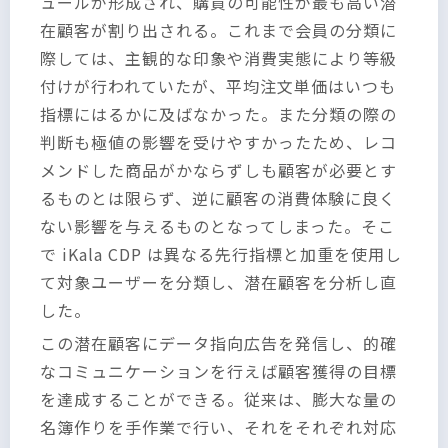
ュールが形成され、購買の可能性が最も高い潜
在顧客が割り出される。これまで会員の分類に
際しては、主観的な印象や消費実態により等級
付けが行われていたが、平均注文単価はいつも
指標にはるかに及ばなかった。また分類の際の
判断も極値の影響を受けやすかったため、レコ
メンドした商品がかならずしも顧客が必要とす
るものとは限らず、逆に顧客の消費体験に良く
ない影響を与えるものとなってしまった。そこ
で iKala CDP は異なる先行指標と加重を使用し
て対象ユーザーを分類し、潜在顧客を分析し直
した。
この潜在顧客にデータ指向広告を発信し、的確
なコミュニケーションを行えば顧客獲得の目標
を達成することができる。従来は、膨大な量の
名簿作りを手作業で行い、それをそれぞれ対応