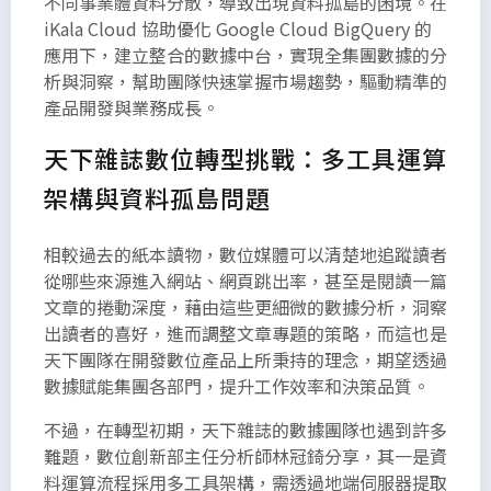
不同事業體資料分散，導致出現資料孤島的困境。在
需的長度
iKala Cloud 協助優化 Google Cloud BigQuery 的
而定義的
應用下，建立整合的數據中台，實現全集團數據的分
無意義內
析與洞察，幫助團隊快速掌握市場趨勢，驅動精準的
文，請自
產品開發與業務成長。
行參酌編
天下雜誌數位轉型挑戰：多工具運算
排。
架構與資料孤島問題
相較過去的紙本讀物，數位媒體可以清楚地追蹤讀者
從哪些來源進入網站、網頁跳出率，甚至是閱讀一篇
文章的捲動深度，藉由這些更細微的數據分析，洞察
出讀者的喜好，進而調整文章專題的策略，而這也是
天下團隊在開發數位產品上所秉持的理念，期望透過
數據賦能集團各部門，提升工作效率和決策品質。
不過，在轉型初期，天下雜誌的數據團隊也遇到許多
難題，數位創新部主任分析師林冠錡分享，其一是資
料運算流程採用多工具架構，需透過地端伺服器提取