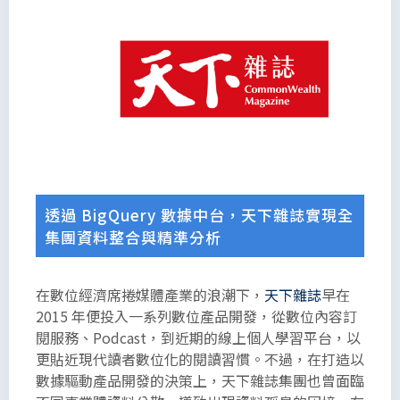
透過 BigQuery 數據中台，天下雜誌實現全
集團資料整合與精準分析
在數位經濟席捲媒體產業的浪潮下，
天下雜誌
早在
2015 年便投入一系列數位產品開發，從數位內容訂
閱服務、Podcast，到近期的線上個人學習平台，以
以下是為
更貼近現代讀者數位化的閱讀習慣。不過，在打造以
了能夠滿
數據驅動產品開發的決策上，天下雜誌集團也曾面臨
足段落所