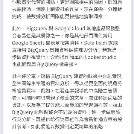
伺服器全代管的特點，更是團隊相中的原因。例如過
去需耗時一個晚上跑資料的作業，現在僅需一分鐘就
完成，使數據分析團隊能更快速地獲取洞察。
此外，BigQuery 與 Google Cloud 其他產品服務整
合容易也是其優勢之一，像是其他部門同仁常用
Google Sheets 開表單搜集資料，Data team 就能
直接用 BigQuery 串接資料做整理與分析；若想進一
步做資料視覺化，介面操作簡單的 Looker studio
也能輕鬆與 BigQuery 做串接。
林主任分享，透過 BigQuery 建置的數據中台能實現
全集團跨事業體的資料分析，得以從更全面的視角分
析會員資料。例如，在看產業報導的中高階主管讀
者，可能同時也看親子教養的文章、關注特定病症的
資訊，以及為了提升能力而參加的學習課程等，藉由
BigQuery 能輕鬆整合不同端的資料，進一步做閱讀
行為分析，再提供給行銷單位作為會員推播方案的設
計參考，如此便能以數據制定更精準的策略。