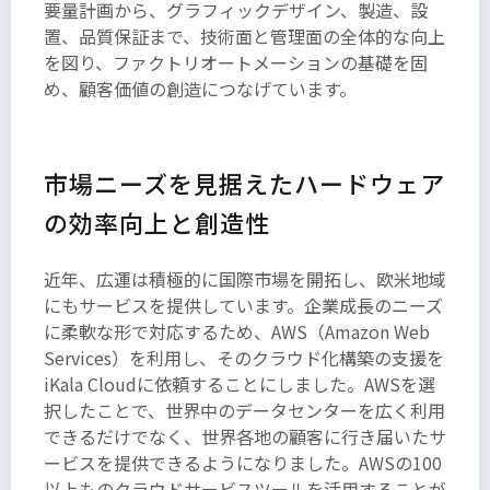
要量計画から、グラフィックデザイン、製造、設
だない。
置、品質保証まで、技術面と管理面の全体的な向上
どこで生
を図り、ファクトリオートメーションの基礎を固
れたか頓
め、顧客価値の創造につなげています。
と見当が
つかぬ。
何でも薄
市場ニーズを見据えたハードウェア
暗いじめ
の効率向上と創造性
じめした
所でニャ
近年、広運は積極的に国際市場を開拓し、欧米地域
ーニャー
にもサービスを提供しています。企業成長のニーズ
泣いてい
に柔軟な形で対応するため、AWS（Amazon Web
た事だけ
Services）を利用し、そのクラウド化構築の支援を
は記憶し
iKala Cloudに依頼することにしました。AWSを選
ている。
択したことで、世界中のデータセンターを広く利用
できるだけでなく、世界各地の顧客に行き届いたサ
ービスを提供できるようになりました。AWSの100
以上ものクラウドサービスツールを活用することが