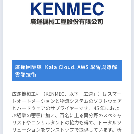
廣運團隊與 iKala Cloud, AWS 學習與瞭解
雲端技術
広運機械工程（KENMEC、以下「広運」）はスマー
トオートメーションと物流システムのソフトウェア
とハードウェアのサプライヤーです。 45 年におよ
吾輩は猫
ぶ経験の蓄積に加え、百名に上る異分野のスペシャ
リストやコンサルタントの協力も得て、トータルソ
である。
リューションをワンストップで提供しています。所
名前はま