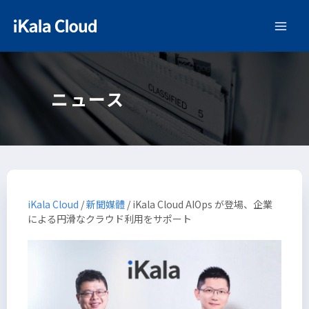
ニュース
iKala Cloud
/
新聞媒體
/
iKala Cloud AIOps が登場、企業
による円滑なクラウド利用をサポート