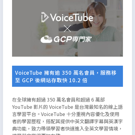
VoiceTube 擁有逾 350 萬名會員，服務移
至 GCP 後網站存取快 10.2 倍
在全球擁有超過 350 萬名會員和超過 6 萬部
YouTube 影片的 VoiceTube 是台灣最知名的線上語
言學習平台。VoiceTube 十分重視內容優化及使用
以下是為
者的學習歷程，搭配其提供中英文翻譯字幕與英漢字
了能夠滿
典功能，致力帶領學習者快速進入全英文學習情境，
足段落所