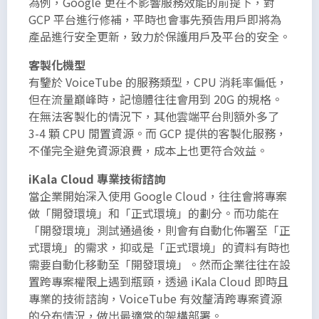
為例，Google 更在不影響服務效能的前提下，對
GCP 平台進行修補，平時也會事先預告用戶即將為
產品進行安全更新，致力於保護用戶及平台的安全。
客製化機型
有鑒於 VoiceTube 的服務類型，CPU 消耗率偏低，
但在流量巔峰時，記憶體往往會用到 20G 的規格。
在無法客製化的情況下，其他雲端平台則額外多了
3-4 顆 CPU 閒置資源。而 GCP 提供的客製化服務，
不僅完全避免資源浪費，成本上也更符合效益。
iKala Cloud 專業技術諮詢
當企業開始深入使用 Google Cloud，往往會將專案
做「開發環境」和「正式環境」的劃分。而功能在
「開發環境」測試通過後，則會有自動化佈署至「正
式環境」的需求，抑或是「正式環境」的資料有時也
需要自動化移動至「開發環境」。然而企業往往在設
置跨專案權限上遇到瓶頸，透過 iKala Cloud 即時且
專業的技術諮詢，VoiceTube 有效釐清跨專案資源
的分布情況，做出最適當的架構部署。