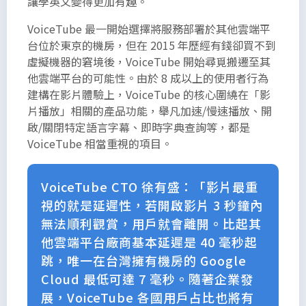
讓學英文變得更加有趣。
需的長度
VoiceTube 最一開始選擇將服務部署於其他雲端平
而定義的
台位於東京的機房，但在 2015 年歷經有錢卻買不到
無意義內
虛擬機器的窘境後，VoiceTube 開始尋覓搬遷至其
文，請自
他雲端平台的可能性。由於 8 成以上的使用者行為
行參酌編
建構在影片體驗上，VoiceTube 的核心圍繞在「影
排。
片播放」相關的產品功能，舉凡加速/慢速播放、開
啟/關閉特定語言字幕、即時字典查詢等，都是
VoiceTube 相當重視的項目。
VoiceTube CTO 徐有盛：「影片最重
視的就是延遲性，若開啟影片 3 秒鐘內
無法順利觀賞，用戶就會離開。比起其
他雲端平台廠商基本延遲是 40 毫秒起
跳，唯一在台灣擁有機房的 Google
Cloud 最低可達 7 毫秒。隨著企業發
展，VoiceTube 各國用戶占比也將有