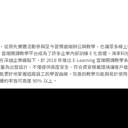
，從原先實體活動參與至今習慣遠端辦公與教學，也讓眾多線上
ning 雲端開課教學平台成為了許多企業內部訓練 E 化首選。鴻
諳企業痛點下，於 2018 年推出 E-Learning 雲端開課
企業需求考量為出發設計，不僅提供高度安全、符合資安規範環境讓客
能更好地掌握追蹤員工的學習曲線。完善的教學功能與易於使用 
約率皆可高達 90％ 以上。