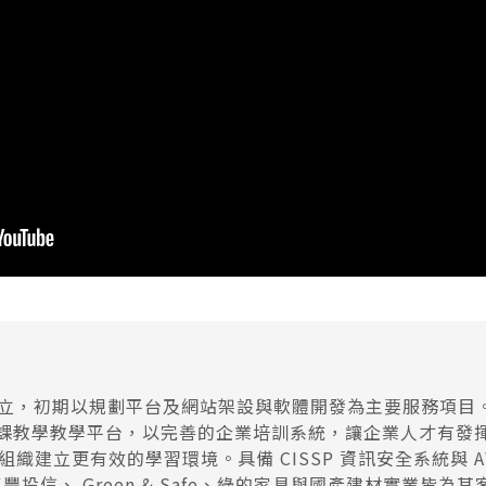
年成立，初期以規劃平台及網站架設與軟體開發為主要服務項目。在
課教學
教學平台，以完善的企業培訓系統，讓企業人才有發
織建立更有效的學習環境。具備 CISSP 資訊安全系統與 
兆豐投信
、 Green & Safe、綠的家具與國產建材實業皆為