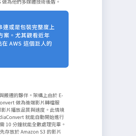
 做為他們多媒體技術後盾。
務串連或是包裝完整度上
方案。尤其觀看近年
站在 AWS 這個巨人的
諮詢與搬遷的夥伴。架構上由於 E-
iaConvert 做為後端影片轉檔服
，以確保影片播放品質與速度。此情境
aConvert 就能自動開始進行
 10 分鐘就能全數處理完畢。
存放於 Amazon S3 的影片