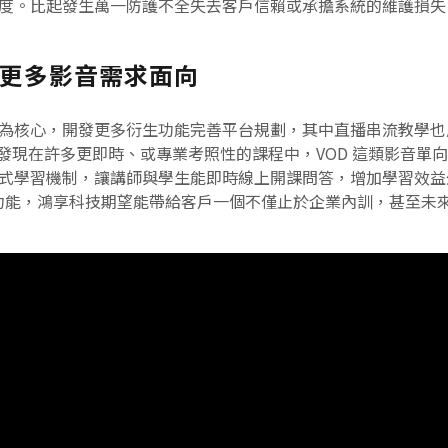
度。比起發生萬一防護不全失去客戶信賴或承擔系統的維護損失
更多影音需求面向
為核心，開發更多衍生功能完善平台規劃，其中直播串流教學也
t 發現在許多更即時、或專業考照性的課程中，VOD 這類影音
式學習機制，讓講師與學生能即時線上開課問答，增加學習效益
考試與作業功能，鴻享科技期望能帶給客戶一個不僅止於企業內訓，甚至