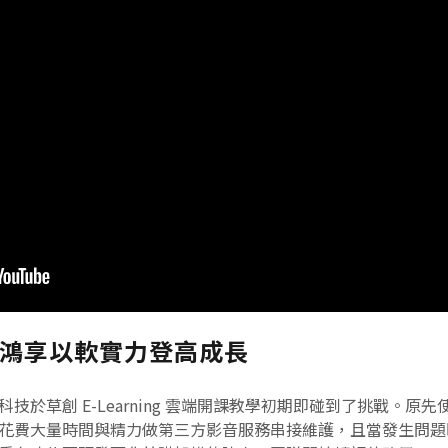
鴻享以軟實力登高成長
技於草創 E-Learning 雲端開課教學初期即碰到了挑戰。原
花費大量時間與精力做第三方影音服務串接維護，且當發生問題