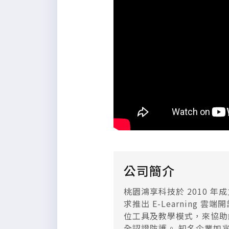
公司簡介
桃園鴻享科技於 2010 
求推出 E-Learning
雲端開
位工具及教學模式，來協助組
全認證防護。 知名企業如