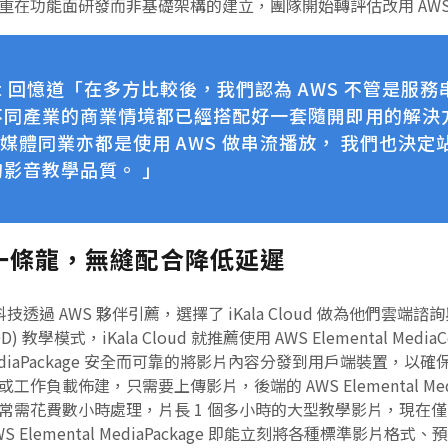
重在功能面研發而非基礎架構的建立，團隊開始轉評估改用 AWS
tt 回憶道「在多方比較後，我們認為 AWS 不管是服
不同產業的商業情境都已經搭配好一套隨開即用的解決
ey+ 等媒體同業亦都是使用 AWS 做串流播放， 我們也決定
影音教學品質。 」
案一條龍，無縫配合降低延遲
技透過 AWS 夥伴引薦，選擇了 iKala Cloud 做為他們雲端
D) 教學模式，iKala Cloud 就推薦使用 AWS Elemental Med
al MediaPackage 安全而可靠的將影片內容分發到用戶端裝置
負載佈建，只需要上傳影片，後端的 AWS Elemental Medi
需花費數小時處理，片長 1 個多小時的大型教學影片，現在僅需
lemental MediaPackage 即能立刻將各種標準影片格式、預先