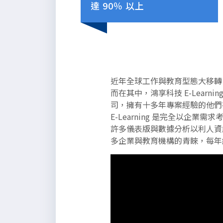
達 90％ 以上
近年全球工作與教育型態大移轉
以下是為了能夠滿足段落所需的長
而在其中，鴻享科技 E-Lear
度而定義的無意義內文，請自行參
司，擁有十多年專案經驗的他們在深
酌編排。
E-Learning 是完全以
許多儀表版與數據分析以利人資
多企業與教育機構的青睞，每年續