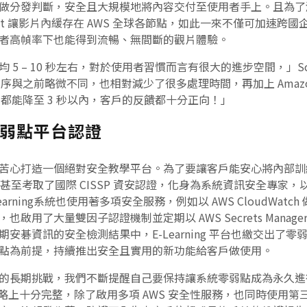
做分發判斷，安全且大規模地將內容交付至使用者手上。且為了
dFront 讓影片內緩存在 AWS 全球各節點，如此一來不僅可加
者高幀率下也能得到流暢、無間斷的觀片體驗。
5 – 10 秒左右，對於使用者習慣而言有很大的進步空間，」Sco
片處理順序與之前略微不同，也相對減少了很多處理時間，再加上 Amazon
入時間都能降至 3 秒以內，客戶的反饋都十分正向！」
弱點平台認證
心打造一個絕對安全教學平台。為了要讓客戶能安心將內部訓練資料託付
隊們甚至考取了國際 CISSP 資安認證，化身為系統資訊安全專
arning系統也使用著多項安全服務，例如以 AWS CloudWat
啟用了大量雙因子認證機制並定期以 AWS Secrets Manag
碁資訊的安全檢測結果中，E-Learning 平台也繳交出了零弱
點為前提，持續推出安全且實用的新功能給客戶做使用。
的長期挑戰，我們不斷提醒自己要保持讓系統零弱點成為永久進
安策略上十分完整，除了啟用多項 AWS 安全性服務，也同時使用