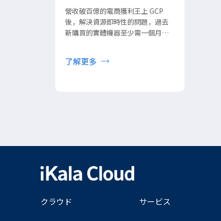
營收破百億的電商獲利王上 GCP
後，解決資源即時性的問題，過去
新購買的實體機器至少需一個月才
能抵達機房，現在僅需 90 秒就可取
得您所需的資源，省下大量人力與
了解更多
時間成本。
クラウド
サービス