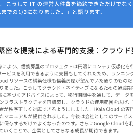
した。こうして IT の運営人件費を節約できただけでな
までの1/3になりました。」と語ります。
gle の緊密な提携による専門的支援：クラウ
な支援と研修により、信義房屋のプロジェクトは円滑にコンテナ仮想化
 の管理サービスを利用できるように支援もしてくれたため、ランニ
loud リソースの構築仕様も信義房屋が望んでいた通りのもの
りました。こうしてクラウド・ネイティブになるための過渡期
な実践的経験に基づくアドバイスによって、移行期間中を通して、デー
ンフラストラクチャを再構築し、クラウドの使用範囲を広げ、
が秩序正しく対応できるようにしました。iKala Cloud 
たマニュアルが提供されました。今後は会社としてのサービス
保存するだけでよくなったのです。さらにGoogle Cloud
していくことで、企業としてさらなる成長が期待できます。