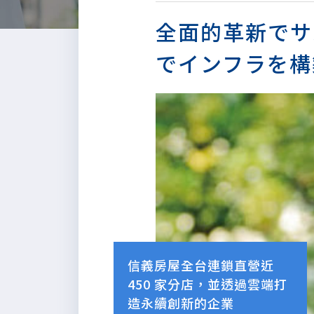
全面的革新でサス
でインフラを構
信義房屋全台連鎖直營近
450 家分店，並透過雲端打
造永續創新的企業