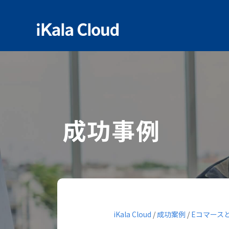
成功事例
iKala Cloud
/
成功案例
/
Eコマース