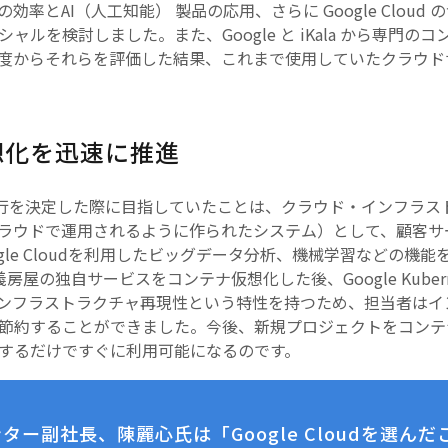
率とAI（人工知能） 製品の応用、さらに Google Clou
ルを検討しました。また、Google と iKala から専門
からそれらを評価した結果、これまで使用していたクラウドサービス
想化を迅速に推進
oudに移行を決定した際に目指していたことは、クラウド・インフ
ラウドで運用されるように作られたシステム）として、顧客サ
gle Cloudを利用したビッグデータ分析、機械学習などの機
信義房屋の独自サービスをコンテナ仮想化した後、Google Kubernete
インフラストラクチャ再現性という特性を持つため、担当者は
節約することができました。今後、新規プロジェクトをコンテ
するだけですぐに利用可能になるのです。
ー副社長、陳麗心氏は「Google Cloudを選ん