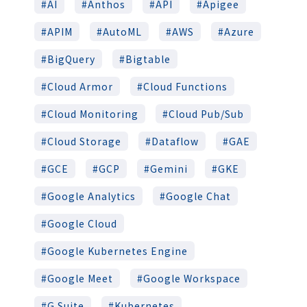
AI
Anthos
API
Apigee
APIM
AutoML
AWS
Azure
BigQuery
Bigtable
Cloud Armor
Cloud Functions
Cloud Monitoring
Cloud Pub/Sub
Cloud Storage
Dataflow
GAE
GCE
GCP
Gemini
GKE
Google Analytics
Google Chat
Google Cloud
Google Kubernetes Engine
Google Meet
Google Workspace
G Suite
Kubernetes