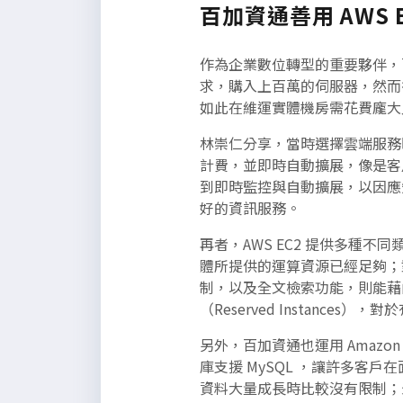
百加資通善用 AWS
作為企業數位轉型的重要夥伴，
求，購入上百萬的伺服器，然而
如此在維運實體機房需花費龐大人
林崇仁分享，當時選擇雲端服務時便
計費，並即時自動擴展，像是客戶的
到即時監控與自動擴展，以因應短
好的資訊服務。
再者，AWS EC2 提供多種不
體所提供的運算資源已經足夠；對於
制，以及全文檢索功能，則能藉由
（Reserved Instanc
另外，百加資通也運用 Amazon
庫支援 MySQL ，讓許多
資料大量成長時比較沒有限制；