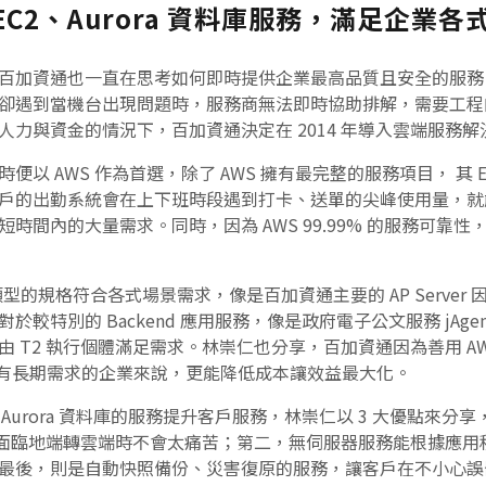
 EC2、Aurora 資料庫服務，滿足企業
百加資通也一直在思考如何即時提供企業最高品質且安全的服務
卻遇到當機台出現問題時，服務商無法即時協助排解，需要工程
力與資金的情況下，百加資通決定在 2014 年導入雲端服務
以 AWS 作為首選，除了 AWS 擁有最完整的服務項目， 其 
出勤系統會在上下班時段遇到打卡、送單的尖峰使用量，就能透過 Am
時間內的大量需求。同時，因為 AWS 99.99% 的服務可靠
同類型的規格符合各式場景需求，像是百加資通主要的 AP Server
較特別的 Backend 應用服務，像是政府電子公文服務 jAg
 T2 執行個體滿足需求。林崇仁也分享，百加資通因為善用 AWS
es），對於有長期需求的企業來說，更能降低成本讓效益最大化。
 Aurora 資料庫的服務提升客戶服務，林崇仁以 3 大優點來分享，
客戶在面臨地端轉雲端時不會太痛苦；第二，無伺服器服務能根據應
最後，則是自動快照備份、災害復原的服務，讓客戶在不小心誤