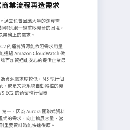
各式商業流程再造需求
。過去也曾因應大量的運算需
師特別跑一趟重啟機台的困境，
解決業務上的需求。
EC2 的運算資源能依照需求用量
azon CloudWatch 做
性，讓百加資通能安心的提供企業最
 因為資源需求度較低，M5 執行個
ent，或是文管系統自動轉檔的機
 EC2 的預留執行個體
第一，因為 Aurora 關聯式資料
用程式的需求，向上擴展容量，當
刪重要資料時能快速復原。