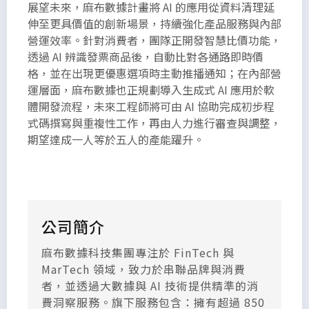
展望未來，麻布數據計畫將 AI 的應用從資料清理延
伸至更具價值的創新場景，持續強化產品服務與內部
營運效率。針對消費者，團隊正開發智慧比價功能，
透過 AI 辨識發票商品後，自動比對各通路即時價
格，並在出現更優惠選項時主動推播通知；在內部營
運層面，麻布數據也正規劃導入生成式 AI 應用於軟
體開發流程，未來工程師將可由 AI 協助完成初步程
式碼撰寫與重複性工作，再由人力進行審查與調整，
期望達成一人等於五人的產能躍升。
公司簡介
麻布數據科技集團專注於 FinTech 與
MarTech 領域，致力於串聯品牌與消費
者，並透過大數據與 AI 技術提供精準的消
費洞察服務。旗下服務包含：擁有超過 850