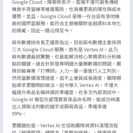
Google Cloud。陳振榮表示，雲端不僅可避免傳統
機房半夜當機等維運風險，也具備更高的彈性與成本
優勢。並且，Google Cloud 是唯一在台設有落地機
房的國際雲服務，能符合主管機關對金融資料本地化
的規範，因此一路沿用至今。
麻布數據技術長王趯霖指出，目前麻布數據主要採用
三大 Google Cloud 服務。首先是 Vertex AI，此乃
麻布數據最感驚艷、也最能解決核心業務資料分析痛
點的關鍵。過去針對發票明細大量髒數據的問題，團
隊仰賴專業「打標師」人力一筆一筆進行人工判別，
然而當數據清理速度，追不上會員成長速度，團隊開
始尋求更聰明的做法。如今導入 Vertex AI，不僅大
幅提升商品名稱辨識的準確度，在多次內部測試中，
Google AI 模型在處理異質商品命名時，能成功辨識
出人類無法判斷的錯字或簡寫商品，準確率達
99%。
更關鍵的是，Vertex AI 也協助團隊將資料清理流程
從「營運瓶頸」轉變為「策略加速器」。陳振榮提