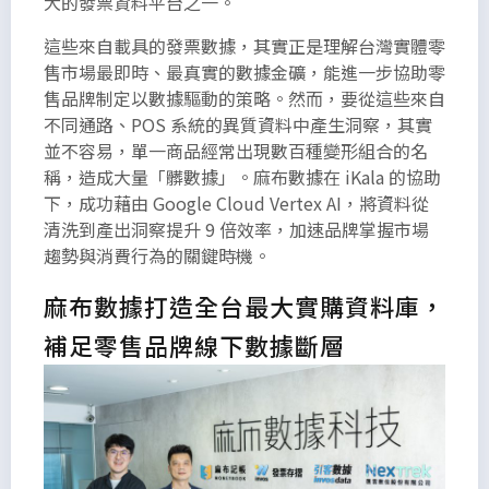
大的發票資料平台之一。
需的長度
這些來自載具的發票數據，其實正是理解台灣實體零
而定義的
售市場最即時、最真實的數據金礦，能進一步協助零
無意義內
售品牌制定以數據驅動的策略。然而，要從這些來自
文，請自
不同通路、POS 系統的異質資料中產生洞察，其實
行參酌編
並不容易，單一商品經常出現數百種變形組合的名
排。
稱，造成大量「髒數據」。麻布數據在 iKala 的協助
下，成功藉由 Google Cloud Vertex AI，將資料從
清洗到產出洞察提升 9 倍效率，加速品牌掌握市場
趨勢與消費行為的關鍵時機。
麻布數據打造全台最大實購資料庫，
補足零售品牌線下數據斷層