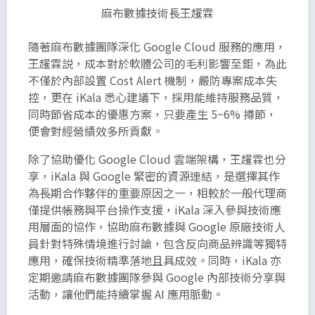
麻布數據技術長王趯霖
隨著麻布數據團隊深化 Google Cloud 服務的應用，
王趯霖説，成本對於軟體公司的毛利影響至鉅，為此
不僅於內部設置 Cost Alert 機制，嚴防專案成本失
控，更在 iKala 悉心建議下，採用能維持服務品質，
同時節省成本的優惠方案，只要產生 5~6% 撙節，
便會對經營績效多所貢獻。
除了協助優化 Google Cloud 雲端架構，王趯霖也分
享，iKala 與 Google 緊密的資源連結，是選擇其作
為長期合作夥伴的重要原因之一，相較於一般代理商
僅提供帳務與平台操作支援，iKala 深入參與技術應
用層面的協作，協助麻布數據與 Google 原廠技術人
員針對特殊情境進行討論，包含反向商品辨識等獨特
應用，確保技術精準落地且具成效。同時，iKala 亦
定期邀請麻布數據團隊參與 Google 內部技術分享與
活動，讓他們能持續掌握 AI 應用脈動。