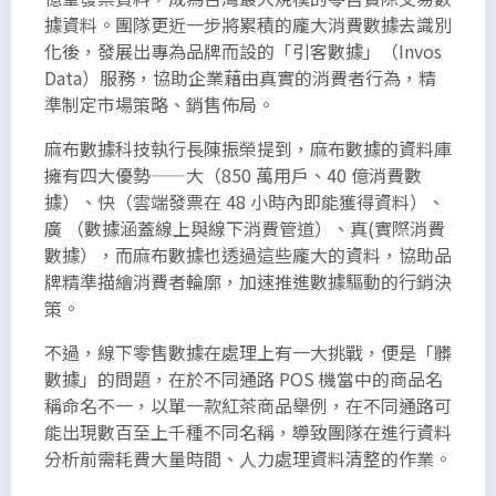
據資料。團隊更近一步將累積的龐大消費數據去識別
化後，發展出專為品牌而設的「引客數據」（Invos
Data）服務，協助企業藉由真實的消費者行為，精
準制定市場策略、銷售佈局。
麻布數據科技執行長陳振榮提到，麻布數據的資料庫
擁有四大優勢——大（850 萬用戶、40 億消費數
據）、快（雲端發票在 48 小時內即能獲得資料）、
廣 （數據涵蓋線上與線下消費管道）、真(實際消費
數據），而麻布數據也透過這些龐大的資料，協助品
牌精準描繪消費者輪廓，加速推進數據驅動的行銷決
策。
不過，線下零售數據在處理上有一大挑戰，便是「髒
數據」的問題，在於不同通路 POS 機當中的商品名
稱命名不一，以單一款紅茶商品舉例，在不同通路可
能出現數百至上千種不同名稱，導致團隊在進行資料
分析前需耗費大量時間、人力處理資料清整的作業。