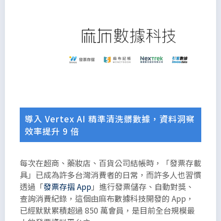
導入 Vertex AI 精準清洗髒數據，資料洞察
效率提升 9 倍
每次在超商、藥妝店、百貨公司結帳時，「發票存載
具」已成為許多台灣消費者的日常，而許多人也習慣
透過「
發票存摺 App
」進行發票儲存、自動對獎、
以下是為
查詢消費紀錄，這個由麻布數據科技開發的 App，
了能夠滿
已經默默累積超過 850 萬會員，是目前全台規模最
足段落所