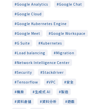
Google Analytics
Google Chat
Google Cloud
Google Kubernetes Engine
Google Meet
Google Workspace
G Suite
Kubernetes
Load balancing
Migration
Network Intelligence Center
Security
Stackdriver
Tensorflow
VPC
安全
機房
生成式 AI
製造
資料倉儲
資料分析
遊戲