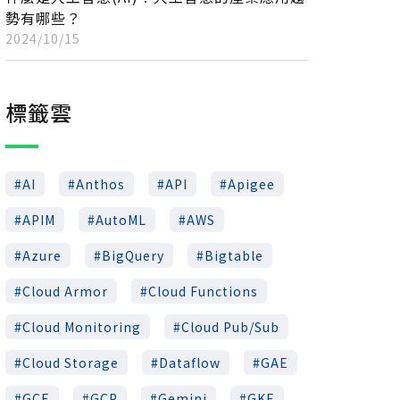
勢有哪些？
2024/10/15
標籤雲
AI
Anthos
API
Apigee
APIM
AutoML
AWS
Azure
BigQuery
Bigtable
Cloud Armor
Cloud Functions
Cloud Monitoring
Cloud Pub/Sub
Cloud Storage
Dataflow
GAE
GCE
GCP
Gemini
GKE