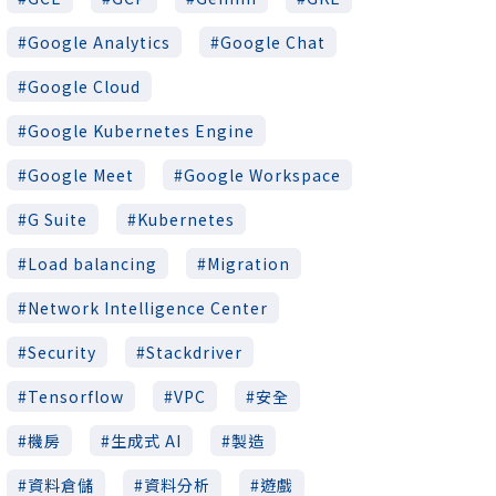
Google Analytics
Google Chat
Google Cloud
Google Kubernetes Engine
Google Meet
Google Workspace
G Suite
Kubernetes
Load balancing
Migration
Network Intelligence Center
Security
Stackdriver
Tensorflow
VPC
安全
機房
生成式 AI
製造
資料倉儲
資料分析
遊戲