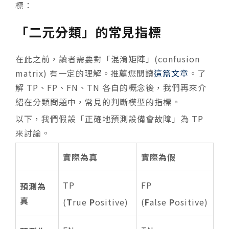
標：
「二元分類」的常見指標
在此之前，讀者需要對「混淆矩陣」(confusion
matrix) 有一定的理解。推薦您閱讀
這篇文章
。了
解 TP、FP、FN、TN 各自的概念後，我們再來介
紹在分類問題中，常見的判斷模型的指標。
以下，我們假設「正確地預測設備會故障」為 TP
來討論。
實際為真
實際為假
TP
FP
預測為
真
(
T
rue
P
ositive)
(
F
alse
P
ositive)