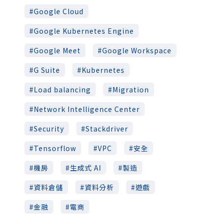
Google Cloud
Google Kubernetes Engine
Google Meet
Google Workspace
G Suite
Kubernetes
Load balancing
Migration
Network Intelligence Center
Security
Stackdriver
Tensorflow
VPC
安全
機房
生成式 AI
製造
資料倉儲
資料分析
遊戲
金融
電商