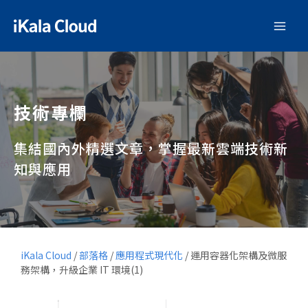
技術專欄
集結國內外精選文章，掌握最新雲端技術新
知與應用
iKala Cloud
/
部落格
/
應用程式現代化
/
運用容器化架構及微服
務架構，升級企業 IT 環境(1)