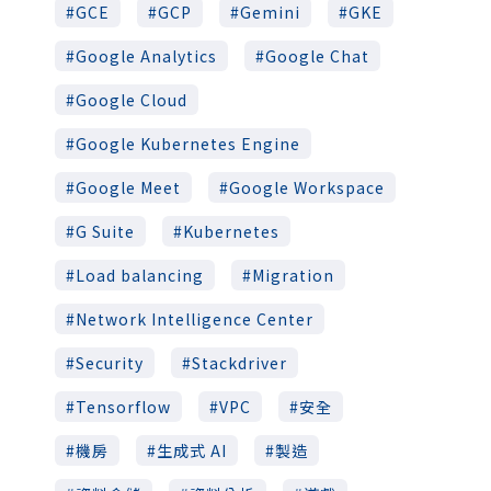
GCE
GCP
Gemini
GKE
Google Analytics
Google Chat
Google Cloud
Google Kubernetes Engine
Google Meet
Google Workspace
G Suite
Kubernetes
Load balancing
Migration
Network Intelligence Center
Security
Stackdriver
Tensorflow
VPC
安全
機房
生成式 AI
製造