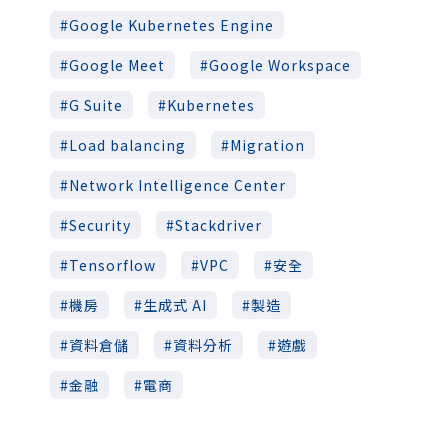
Google Kubernetes Engine
Google Meet
Google Workspace
G Suite
Kubernetes
Load balancing
Migration
Network Intelligence Center
Security
Stackdriver
Tensorflow
VPC
安全
機房
生成式 AI
製造
資料倉儲
資料分析
遊戲
金融
電商