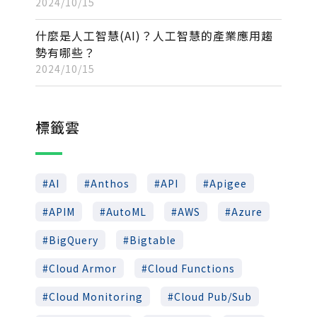
2024/10/15
什麼是人工智慧(AI)？人工智慧的產業應用趨
勢有哪些？
2024/10/15
標籤雲
AI
Anthos
API
Apigee
APIM
AutoML
AWS
Azure
BigQuery
Bigtable
Cloud Armor
Cloud Functions
Cloud Monitoring
Cloud Pub/Sub