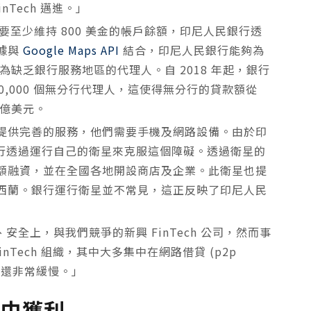
nTech 邁進。」
所以需要至少維持 800 美金的帳戶餘額，印尼人民銀行透
據與
Google Maps API
結合，印尼人民銀行能夠為
雇為缺乏銀行服務地區的代理人。自 2018 年起，銀行
過 200,000 個無分行代理人，這使得無分行的貸款額從
0 億美元。
提供完善的服務，他們需要手機及網路設備。由於印
銀行透過運行自己的衛星來克服這個障礙。透過衛星的
額融資，並在全國各地開設商店及企業。此衛星也提
西蘭。銀行運行衛星並不常見，這正反映了印尼人民
、安全上，與我們競爭的新興 FinTech 公司，然而事
nTech 組織，其中大多集中在網路借貸 (p2p
速度還非常緩慢。」
從中獲利