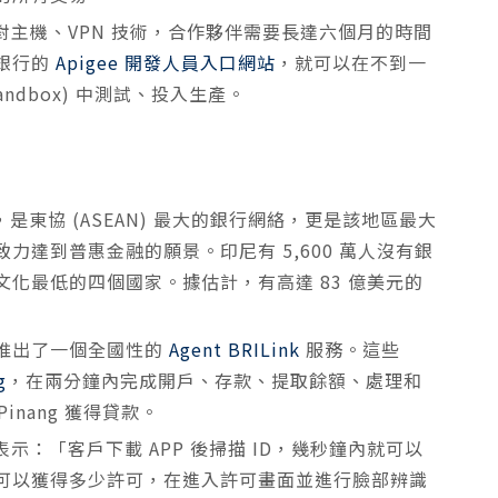
機對主機、VPN 技術，合作夥伴需要長達六個月的時間
銀行的
Apigee 開發人員入口網站
，就可以在不到一
ndbox) 中測試、投入生產。
，是東協 (ASEAN) 最大的銀行網絡，更是該地區最大
達到普惠金融的願景。印尼有 5,600 萬人沒有銀
化最低的四個國家。據估計，有高達 83 億美元的
推出了一個全國性的
Agent BRILink
服務。這些
g
，在兩分鐘內完成開戶、存款、提取餘額、處理和
inang 獲得貸款。
ng 表示：「客戶下載 APP 後掃描 ID，幾秒鐘內就可以
可以獲得多少許可，在進入許可畫面並進行臉部辨識