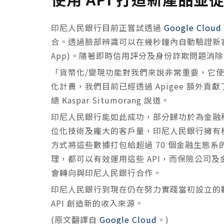
印尼人民銀行目前正嘗試透過
Google Cloud 
合。透過臉部辨識可以在幾秒鐘內自動驗證新客戶的身
App)。隨著即時信用評分及身份詐欺問題消
「貨幣化/變現功能對我們來說非常重要，它使我們
化計費，我們目前已經透過 Apigee 額外貢獻
總 Kaspar Situmorang 說道。
印尼人民銀行能如此成功，部分歸功於為金融科技服務的
位化技術及龐大的客戶量，印尼人民銀行擁有極大
方式將這些數據打包給超過 70 個金融生態
理，都可以有效運用這些 API，而保險公司
會轉向與印尼人民銀行合作。
印尼人民銀行到現在仍在努力實踐當初設立的
API 創造新的收入來源。
(原文翻譯自
Google Cloud
。)