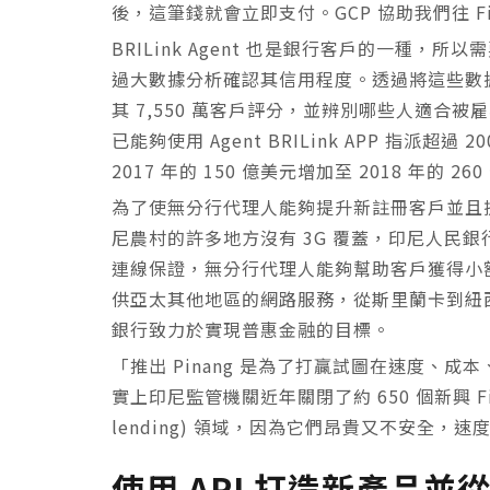
後，這筆錢就會立即支付。GCP 協助我們往 Fi
BRILink Agent 也是銀行客戶的一種，
過大數據分析確認其信用程度。透過將這些數
其 7,550 萬客戶評分，並辨別哪些人適合被
已能夠使用 Agent BRILink APP 指派超
2017 年的 150 億美元增加至 2018 年的 26
為了使無分行代理人能夠提升新註冊客戶並且
尼農村的許多地方沒有 3G 覆蓋，印尼人民
連線保證，無分行代理人能夠幫助客戶獲得小
供亞太其他地區的網路服務，從斯里蘭卡到紐
銀行致力於實現普惠金融的目標。
「推出 Pinang 是為了打贏試圖在速度、成本
實上印尼監管機關近年關閉了約 650 個新興 Fi
lending) 領域，因為它們昂貴又不安全，
使用 API 打造新產品並