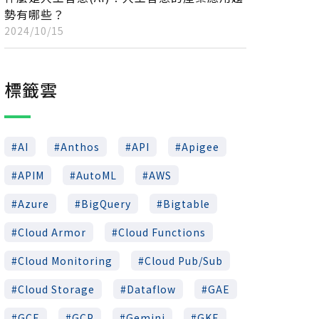
勢有哪些？
2024/10/15
標籤雲
AI
Anthos
API
Apigee
APIM
AutoML
AWS
Azure
BigQuery
Bigtable
Cloud Armor
Cloud Functions
Cloud Monitoring
Cloud Pub/Sub
Cloud Storage
Dataflow
GAE
GCE
GCP
Gemini
GKE