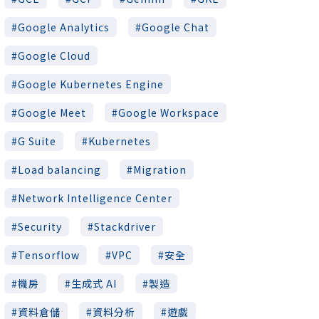
Google Analytics
Google Chat
Google Cloud
Google Kubernetes Engine
Google Meet
Google Workspace
G Suite
Kubernetes
Load balancing
Migration
Network Intelligence Center
Security
Stackdriver
Tensorflow
VPC
安全
機房
生成式 AI
製造
資料倉儲
資料分析
遊戲