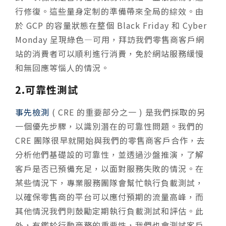
行修復。這些量身定制的準備帶來全局的綜效。由
於 GCP 的容量狀態在整個 Black Friday 和 Cyber
Monday 呈現綠色—可用，拜訪我們零售商客戶網
站的消費者可以順利進行消費，免於網站服務緩慢
和無回應等惱人的情況。
2.可靠性測試
事先檢測
( CRE 的重要部分之一 ) 是我們採取的另
一個優先步驟，以識別潛在的可靠性問題。我們的
CRE 團隊很早就開始與我們的零售商客戶合作，去
分析他們基礎設的可靠性，並透過沙盤推演，了解
客戶是否已預備充足，以面對服務失敗的情況。在
某些情況下，專業服務團隊會幫忙執行負載測試，
以確保零售商的平台可以應付預期的流量高峰，而
其他情況我們則鼓勵定期執行負載測試和評估。此
外，有鑑於行動商務的重要性，我們也會測試客戶