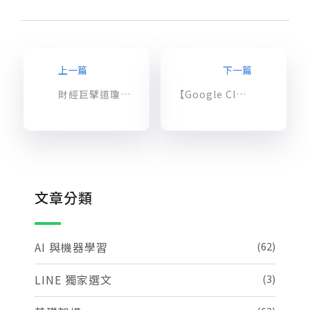
上一篇
下一篇
財經巨擘道瓊結合 GCP 分析 13 億則新聞數據，即時視覺化揭露重大事件對產業的潛在影響
【Google Cloud 成功案例】天瓏書局走出重慶南路、擁抱 GCP！
文章分類
AI 與機器學習
(62)
LINE 獨家選文
(3)