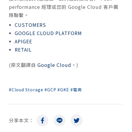
performance 經理或您的 Google Cloud 客戶團
隊聯繫。
CUSTOMERS
GOOGLE CLOUD PLATFORM
APIGEE
RETAIL
(原文翻譯自
Google Cloud
。)
Cloud Storage
GCP
GKE
電商
分享本文：