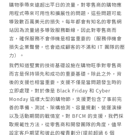
購物季帶來遠超出平日的流量，對零售商的購物應
用程式帶來可用性和擴展性的問題，這些問題可能
導致數百萬美元的損失。每年都會有知名的零售網
站因為流量過多導致服務斷線，因此對零售商而
言，確保服務不會停機是相當重要的（服務停機會
損失企業聲譽，也會造成顧客的不滿和 IT 團隊的壓
力）。
我們知道堅實的技術基礎設施在購物旺季對零售商
而言是保持領先和成功的重要基礎。除此之外，背
後的支援也相當重要。支援不僅是當問題發生時的
立即處理，對於像是 Black Friday 和 Cyber
Monday 這樣大型的購物節，支援更包含了事前完
善的準備、測試、架構檢測、容量規劃、營運演練
以及活動期間的戰情室。對 BFCM 的支援，我們採
取規範性方法，從零售商和開發團隊的角度，儘早
設定客戶期望和彼此的權責劃分(提前超過 6 個