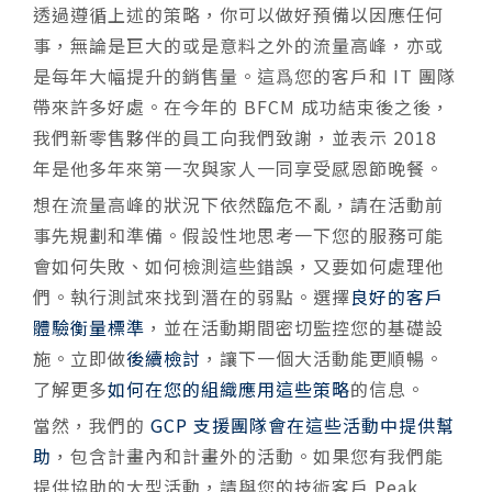
透過遵循上述的策略，你可以做好預備以因應任何
事，無論是巨大的或是意料之外的流量高峰，亦或
是每年大幅提升的銷售量。這爲您的客戶和 IT 團隊
帶來許多好處。在今年的 BFCM 成功結束後之後，
我們新零售夥伴的員工向我們致謝，並表示 2018
年是他多年來第一次與家人一同享受感恩節晚餐。
想在流量高峰的狀況下依然臨危不亂，請在活動前
事先規劃和準備。假設性地思考一下您的服務可能
會如何失敗、如何檢測這些錯誤，又要如何處理他
們。執行測試來找到潛在的弱點。
選擇
良好的客戶
體驗衡量標準
，並在活動期間密切監控您的基礎設
施。立即做
後續檢討
，讓下一個大活動能更順暢。
了解更多
如何在您的組織應用這些策略
的信息。
當然，我們的
GCP 支援團隊會在這些活動中提供幫
助
，包含計畫內和計畫外的活動。如果您有我們能
提供協助的大型活動，
請與您的技術客戶 Peak