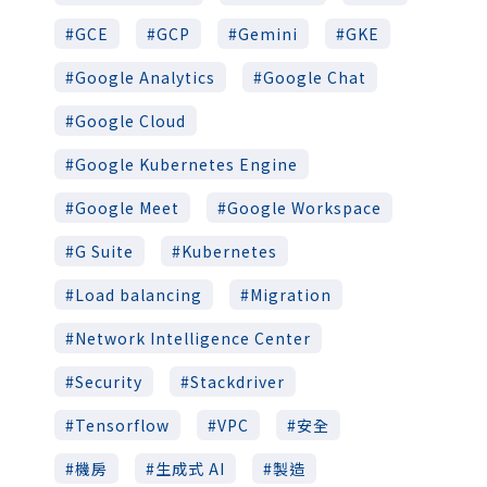
GCE
GCP
Gemini
GKE
Google Analytics
Google Chat
Google Cloud
Google Kubernetes Engine
Google Meet
Google Workspace
G Suite
Kubernetes
Load balancing
Migration
Network Intelligence Center
Security
Stackdriver
Tensorflow
VPC
安全
機房
生成式 AI
製造