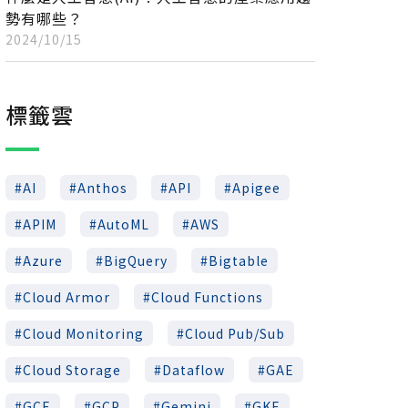
勢有哪些？
2024/10/15
標籤雲
AI
Anthos
API
Apigee
APIM
AutoML
AWS
Azure
BigQuery
Bigtable
Cloud Armor
Cloud Functions
Cloud Monitoring
Cloud Pub/Sub
Cloud Storage
Dataflow
GAE
GCE
GCP
Gemini
GKE