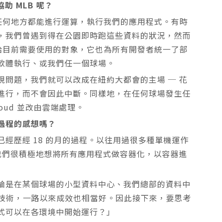
助 MLB 呢？
們在任何地方都能進行運算，執行我們的應用程式。有時
，我們曾遇到得在公園即時跑這些資料的狀況，然而
回報給目前需要使用的對象，它也為所有開發者統一了部
軟體執行、或我們任一個球場。
問題，我們就可以改成在紐約大都會的主場 ─ 花
進行，而不會因此中斷。同樣地，在任何球場發生任
loud 並改由雲端處理。
過程的感想嗎？
經歷經 18 的月的過程。以往用過很多種單機運作
s)，然後，我們很積極地想將所有應用程式做容器化，以容器進
論是在某個球場的小型資料中心、我們總部的資料中
用容器技術，一路以來成效也相當好。因此接下來，要思考
式可以在各環境中開始運行？」