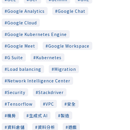
Google Analytics
Google Chat
Google Cloud
Google Kubernetes Engine
Google Meet
Google Workspace
G Suite
Kubernetes
Load balancing
Migration
Network Intelligence Center
Security
Stackdriver
Tensorflow
VPC
安全
機房
生成式 AI
製造
資料倉儲
資料分析
遊戲