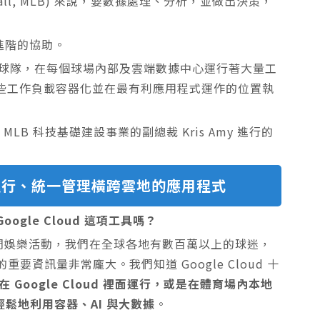
seball, MLB) 來說，要數據處理、分析，並做出決策，
進階的協助。
組棒球隊，在每個球場內部及雲端數據中心運行著大量工
將這些工作負載容器化並在最有利應用程式運作的位置執
 MLB 科技基礎建設事業的副總裁 Kris Amy 進行的
、運行、統一管理橫跨雲地的應用程式
ogle Cloud 這項工具嗎？
休閒娛樂活動，我們在全球各地有數百萬以上的球迷，
資訊量非常龐大。我們知道 Google Cloud 十
 Google Cloud 裡面運行，或是在體育場內本地
能夠輕鬆地利用容器、AI 與大數據
。