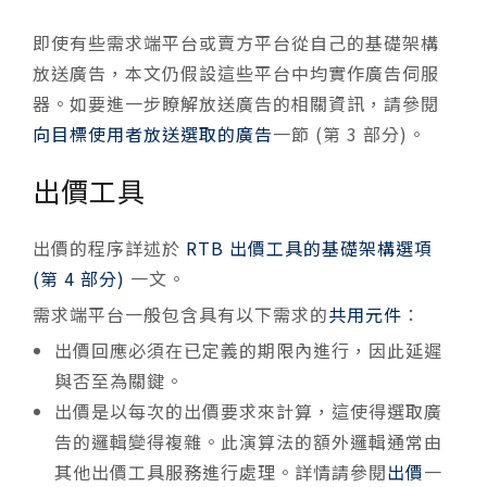
即使有些需求端平台或賣方平台從自己的基礎架構
放送廣告，本文仍假設這些平台中均實作廣告伺服
器。如要進一步瞭解放送廣告的相關資訊，請參閱
向目標使用者放送選取的廣告
一節 (第 3 部分)。
出價工具
出價的程序詳述於
RTB 出價工具的基礎架構選項
(第 4 部分)
一文。
需求端平台一般包含具有以下需求的
共用元件
：
出價回應必須在已定義的期限內進行，因此延遲
與否至為關鍵。
出價是以每次的出價要求來計算，這使得選取廣
告的邏輯變得複雜。此演算法的額外邏輯通常由
其他出價工具服務進行處理。詳情請參閱
出價
一