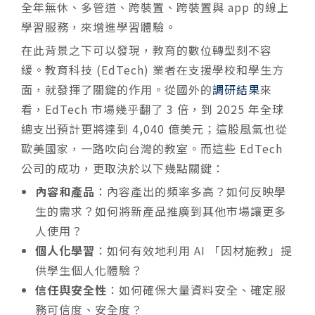
全年無休、多管道、跨裝置、跨裝置與 app 的線上
學習服務，來增進學習體驗。
在此背景之下可以發現，教育的數位轉型刻不容
緩。教育科技 (EdTech) 業者在支援學校和學生方
面，就發揮了關鍵的作用。從國外的
調研結果
來
看，EdTech 市場幾乎翻了 3 倍，到 2025 年全球
總支出預計更將達到 4,040 億美元；這股風氣也從
歐美國家，一路吹向台灣的教室。而這些 EdTech
公司的成功，更取決於以下幾點關鍵：
內容和產品
：內容產出的頻率多高？如何反映學
生的需求？如何將新產品推廣到其他市場讓更多
人使用？
個人化學習
：如何有效地利用 AI 「因材施教」提
供學生個人化體驗？
信任與安全性
：如何確保大量資料安全、確定服
務可信度、安全度？