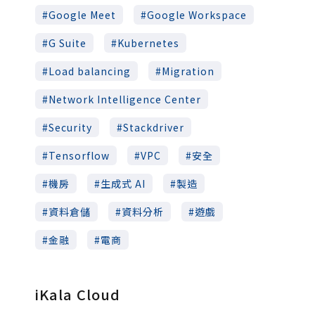
Google Meet
Google Workspace
G Suite
Kubernetes
Load balancing
Migration
Network Intelligence Center
Security
Stackdriver
Tensorflow
VPC
安全
機房
生成式 AI
製造
資料倉儲
資料分析
遊戲
金融
電商
iKala Cloud