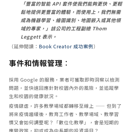
「豐富的智能 API 套件使我們能夠更快、更輕
鬆地提供更豐富的體驗，而使用上，我們無需
成為機器學習、繪圖識別、地圖嵌入或其他領
域的專家，」
該公司的工程副總
Thom
Leggett 表示。
（延伸閱讀：
Book Creator 成功案例
）
事件和情報管理
：
採用 Google 的服務，業者可獲取即時洞察以檢測
問題，並快速回應針對校園內外的風險，並追蹤學
生和校園的健康狀況。
疫情肆虐，許多教學場域都轉移至線上 —— 但到了
將來疫情趨緩後，教育工作者、教學場域、教學習
慣又會如何調整呢？「數位化教學」，會是短期的
應變政策，抑或成為中長期的投資項目？