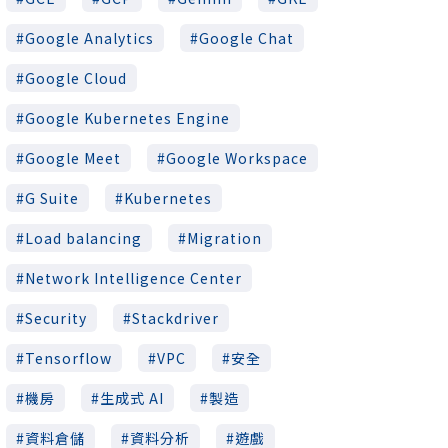
Google Analytics
Google Chat
Google Cloud
Google Kubernetes Engine
Google Meet
Google Workspace
G Suite
Kubernetes
Load balancing
Migration
Network Intelligence Center
Security
Stackdriver
Tensorflow
VPC
安全
機房
生成式 AI
製造
資料倉儲
資料分析
遊戲