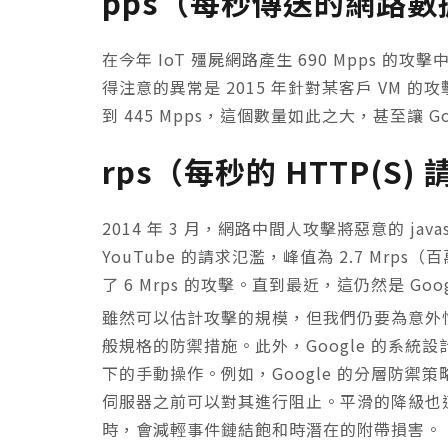
pps（每秒傳送的網路數
在今年 IoT 殭屍網路產生 690 Mpps 的
得注意的異常是 2015 年針對某客戶 VM 的攻
到 445 Mpps，這個數量如此之大，甚至讓 
rps（每秒的 HTTP(S)
2014 年 3 月，網路中間人攻擊將惡意的 ja
YouTube 的請求氾濫，峰值為 2.7 Mrps（
了 6 Mrps 的攻擊。直到最近，這仍然是 Go
雖然可以估計攻擊的規模，但我們仍要為意外情
般規格的防禦措施。此外，Google 的系
下的手動操作。例如，Google 的分層防禦策略
伺服器之前可以對其進行阻止。平滑的降級也適
時，會減輕事件鏈結飽和時潛在的附帶損害。