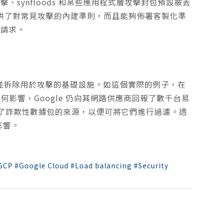
、synfloods 和某些應用程式層攻擊封包預設被丟
F，它提供了對常見攻擊的內建準則，而且能夠佈署客製化準
層請求。
識別並拆除用於攻擊的基礎設施。如這個實際的例子，在
造成任何影響，Google 仍向其網路供應商回報了數千台易
了詐欺性數據包的來源，以便可將它們進行過濾。透
影響。
GCP
Google Cloud
Load balancing
Security