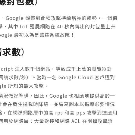
據封包數
）
攻擊中，Google 觀察到此種攻擊持續增長的趨勢。一個值
擊，其中 IoT 殭屍網路在 40 秒內傳出的封包量上升
Google 最初以為是監控系統故障！
 請求數
）
vascript 注入數千個網站，導致成千上萬的瀏覽器對
百萬請求數/秒）。當時一名 Google Cloud 客戶遭到
ogle 所知的最大攻擊。
況做好準備，因此，Google 也相應地提供高於一
統設計會在發生過載時降級，並編寫腳本以指導必要情況
，在網際網路層中的高 rps 和高 pps 攻擊到達應用
用於網路層：大量對接和網路 ACL 在阻擋攻擊流