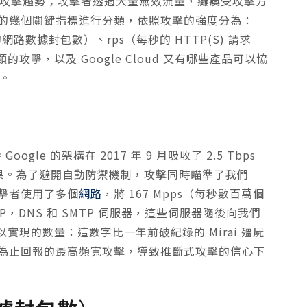
S 攻擊趨勢；攻擊者透過大量無效流量，癱瘓受攻擊方
常見的幾個關鍵指標進行分類，依照攻擊的強度分為：
路數據封包數）、rps（每秒的 HTTP(S) 請求
擊，以及 Google Cloud 又有哪些產品可以協
解。
）
gle 的架構在 2017 年 9 月吸收了 2.5 Tbps
成果。為了避開自動防禦機制，攻擊同時瞄準了我們
攻擊者使用了多個
網路
，將 167 Mpps（每秒數百萬個
DAP，DNS 和 SMTP 伺服器，這些伺服器隨後向我們
現的數量：這數字比一年前破紀錄的 Mirai 殭屍
是迄今為止回報的最高頻寬攻擊，導致推斷式攻擊的信心下