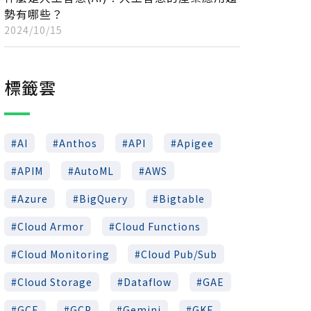
勢有哪些？
2024/10/15
標籤雲
AI
Anthos
API
Apigee
APIM
AutoML
AWS
Azure
BigQuery
Bigtable
Cloud Armor
Cloud Functions
Cloud Monitoring
Cloud Pub/Sub
Cloud Storage
Dataflow
GAE
GCE
GCP
Gemini
GKE