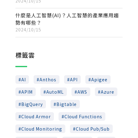
2024/10/15
什麼是人工智慧(AI)？人工智慧的產業應用趨
勢有哪些？
2024/10/15
標籤雲
AI
Anthos
API
Apigee
APIM
AutoML
AWS
Azure
BigQuery
Bigtable
Cloud Armor
Cloud Functions
Cloud Monitoring
Cloud Pub/Sub