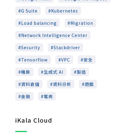
G Suite
Kubernetes
Load balancing
Migration
Network Intelligence Center
Security
Stackdriver
Tensorflow
VPC
安全
機房
生成式 AI
製造
資料倉儲
資料分析
遊戲
金融
電商
iKala Cloud