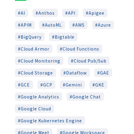
AI
Anthos
API
Apigee
APIM
AutoML
AWS
Azure
BigQuery
Bigtable
Cloud Armor
Cloud Functions
Cloud Monitoring
Cloud Pub/Sub
Cloud Storage
Dataflow
GAE
GCE
GCP
Gemini
GKE
Google Analytics
Google Chat
Google Cloud
Google Kubernetes Engine
Google Meet
Google Workspace