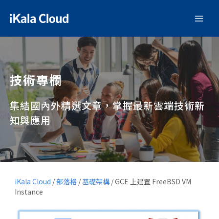
技術專欄
集結國內外精選文章，掌握最新雲端技術新
知與應用
iKala Cloud
/
部落格
/
基礎架構
/
GCE 上建置 FreeBSD VM
Instance