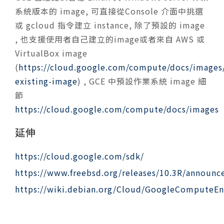
系統版本的 image, 可直接從Console 介面中挑選
或 gcloud 指令建立 instance, 除了預設的 image
, 也支援使用者自己建立的image或者來自 AWS 或
VirtualBox image
(
https://cloud.google.com/compute/docs/images
existing-image
) , GCE 中預設作業系統 image 細
節
https://cloud.google.com/compute/docs/images
延伸
https://cloud.google.com/sdk/
https://www.freebsd.org/releases/10.3R/announc
https://wiki.debian.org/Cloud/GoogleComputeE