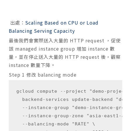
出處：
Scaling Based on CPU or Load
Balancing Serving Capacity
最後我們會實際送入大量的 HTTP request ，促使
該 managed instance group 增加 instance 數
量，並在停止送入大量的 HTTP request 後，觀察
instance 數量下降。
Step 1 修改 balancing mode
gcloud compute --project "demo-project" 
  backend-services update-backend "demo
  --instance-group "demo-instance-group-
  --instance-group-zone "asia-east1-a" \
  --balancing-mode "RATE" \
