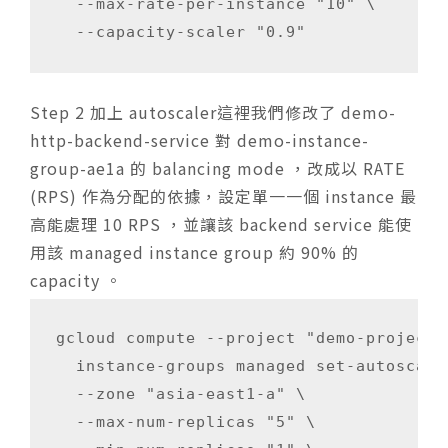
  --max-rate-per-instance "10" \

  --capacity-scaler "0.9" 
Step 2 加上 autoscaler這裡我們修改了 demo-
http-backend-service 對 demo-instance-
group-ae1a 的 balancing mode ，改成以 RATE
(RPS) 作為分配的依據，設定單一一個 instance 最
高能處理 10 RPS ，並讓該 backend service 能使
用該 managed instance group 約 90% 的
capacity 。
gcloud compute --project "demo-project" 
  instance-groups managed set-autoscali
  --zone "asia-east1-a" \

  --max-num-replicas "5" \
