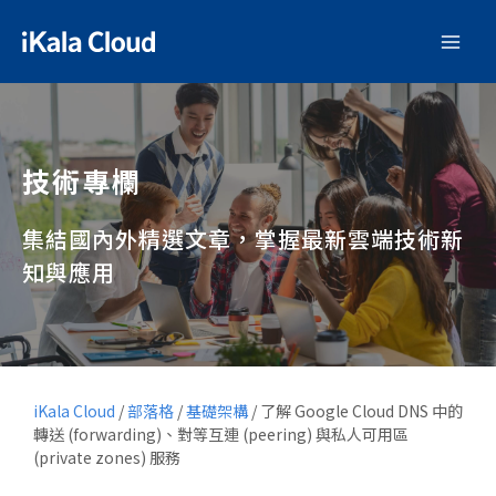
技術專欄
集結國內外精選文章，掌握最新雲端技術新
知與應用
iKala Cloud
/
部落格
/
基礎架構
/
了解 Google Cloud DNS 中的
轉送 (forwarding)、對等互連 (peering) 與私人可用區
(private zones) 服務