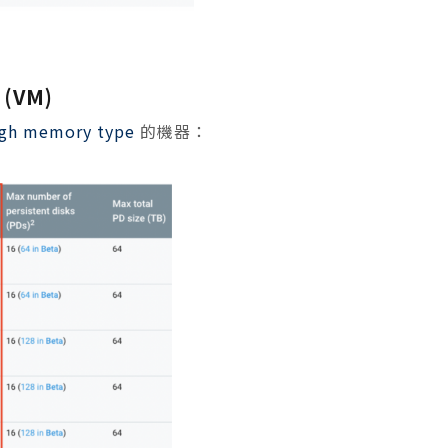
 (VM)
igh memory type
的機器：