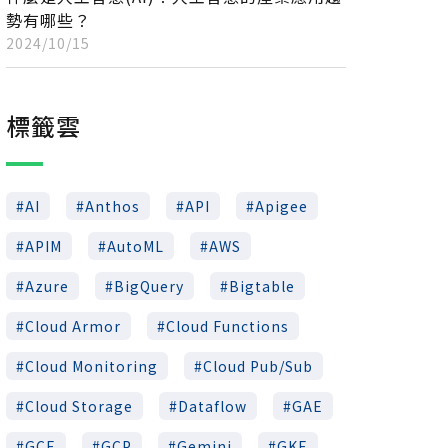
勢有哪些？
2024/10/15
標籤雲
AI
Anthos
API
Apigee
APIM
AutoML
AWS
Azure
BigQuery
Bigtable
Cloud Armor
Cloud Functions
Cloud Monitoring
Cloud Pub/Sub
Cloud Storage
Dataflow
GAE
GCE
GCP
Gemini
GKE