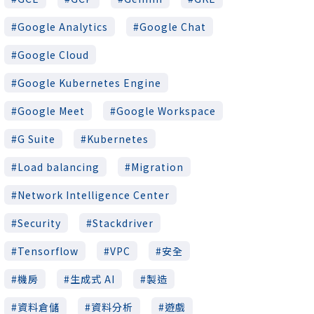
Google Analytics
Google Chat
Google Cloud
Google Kubernetes Engine
Google Meet
Google Workspace
G Suite
Kubernetes
Load balancing
Migration
Network Intelligence Center
Security
Stackdriver
Tensorflow
VPC
安全
機房
生成式 AI
製造
資料倉儲
資料分析
遊戲