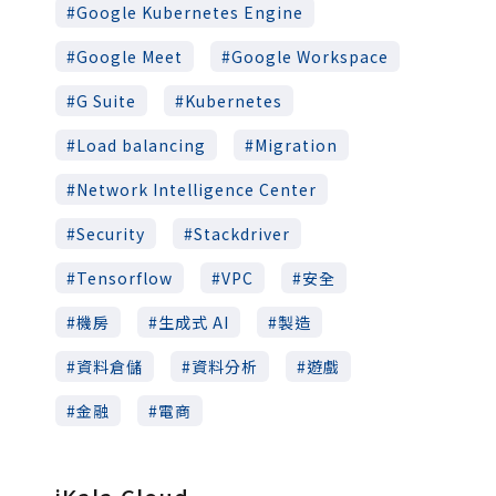
Google Kubernetes Engine
Google Meet
Google Workspace
G Suite
Kubernetes
Load balancing
Migration
Network Intelligence Center
Security
Stackdriver
Tensorflow
VPC
安全
機房
生成式 AI
製造
資料倉儲
資料分析
遊戲
金融
電商