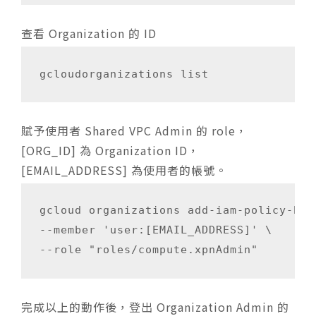
查看 Organization 的 ID
gcloudorganizations list
賦予使用者 Shared VPC Admin 的 role，
[ORG_ID] 為 Organization ID，
[EMAIL_ADDRESS] 為使用者的帳號。
gcloud organizations add-iam-policy-bin
--member 'user:[EMAIL_ADDRESS]' \

--role "roles/compute.xpnAdmin"
完成以上的動作後，登出 Organization Admin 的