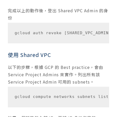
完成以上的動作後，登出 Shared VPC Admin 的身
份
gcloud auth revoke [SHARED_VPC_ADMIN]
使用 Shared VPC
以下的步驟，根據 GCP 的 Best practice，會由
Service Project Admins 來實作。列出所有該
Service Project Admin 可用的 subnets。
gcloud compute networks subnets list-us