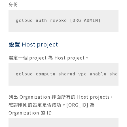
身份
gcloud auth revoke [ORG_ADMIN]
設置 Host project
選定一個 project 為 Host project。
gcloud compute shared-vpc enable share
列出 Organization 裡面所有的 Host projects，
確認剛剛的設定是否成功。[ORG_ID] 為
Organization 的 ID