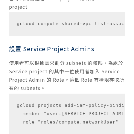
project
gcloud compute shared-vpc list-associat
設置 Service Project Admins
使用者可以根據需求劃分 subnets 的權限，為處於
Service project 的其中一位使用者加入 Service
Project Admin 的 Role。這個 Role 有權限存取所
有的 subnets。
gcloud projects add-iam-policy-binding 
--member "user:[SERVICE_PROJECT_ADMIN]" 
--role "roles/compute.networkUser"