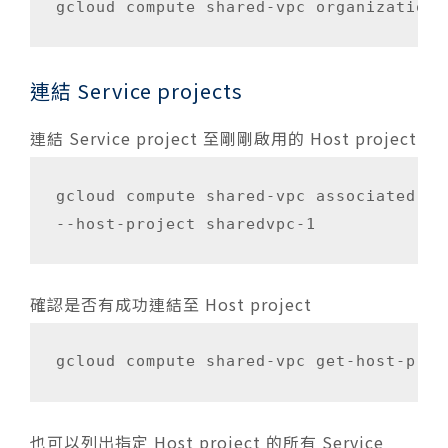
gcloud compute shared-vpc organizations
連結 Service projects
連結 Service project 至剛剛啟用的 Host project
gcloud compute shared-vpc associated-pr
--host-project sharedvpc-1
確認是否有成功連結至 Host project
gcloud compute shared-vpc get-host-proj
也可以列出指定 Host project 的所有 Service