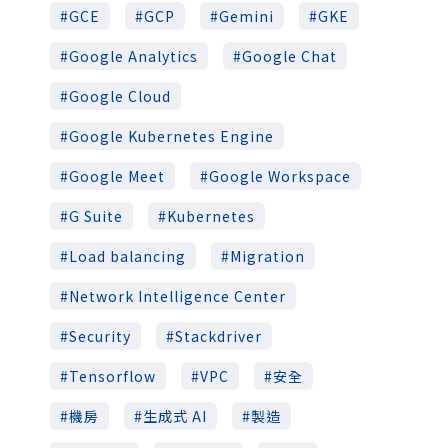
GCE
GCP
Gemini
GKE
Google Analytics
Google Chat
Google Cloud
Google Kubernetes Engine
Google Meet
Google Workspace
G Suite
Kubernetes
Load balancing
Migration
Network Intelligence Center
Security
Stackdriver
Tensorflow
VPC
安全
機房
生成式 AI
製造