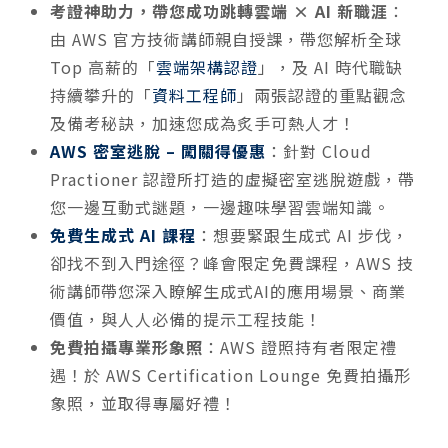
考證神助力，帶您成功跳轉雲端 × AI 新職涯
：
由 AWS 官方技術講師親自授課，帶您解析全球
Top 高薪的「
雲端架構認證
」，及 AI 時代職缺
持續攀升的「
資料工程師
」兩張認證的重點觀念
及備考秘訣，加速您成為炙手可熱人才！
AWS 密室逃脫 – 闖關得優惠
：針對 Cloud
Practioner 認證所打造的虛擬密室逃脫遊戲，帶
您一邊互動式謎題，一邊趣味學習雲端知識。
免費生成式 AI 課程
：想要緊跟生成式 AI 步伐，
卻找不到入門途徑？峰會限定免費課程，AWS 技
術講師帶您深入瞭解生成式AI的應用場景、商業
價值，與人人必備的提示工程技能！
免費拍攝專業形象照
：AWS 證照持有者限定禮
遇！於 AWS Certification Lounge 免費拍攝形
象照，並取得專屬好禮！