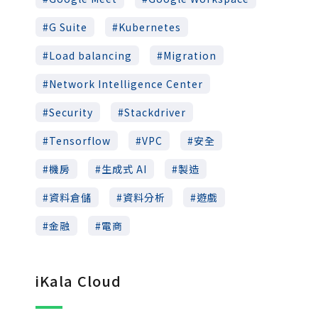
G Suite
Kubernetes
Load balancing
Migration
Network Intelligence Center
Security
Stackdriver
Tensorflow
VPC
安全
機房
生成式 AI
製造
資料倉儲
資料分析
遊戲
金融
電商
iKala Cloud