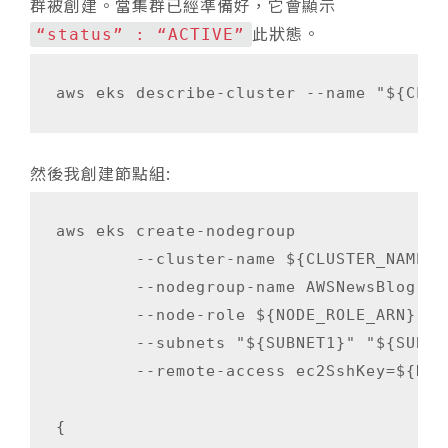
群被創建。當集群已經準備好，它會顯示
此狀態。
“status” : “ACTIVE”
然後我創建節點組:
aws eks create-nodegroup                
        --cluster-name ${CLUSTER_NAME}  
        --nodegroup-name AWSNewsBlog-nod
        --node-role ${NODE_ROLE_ARN}    
        --subnets "${SUBNET1}" "${SUBNET
        --remote-access ec2SshKey=${KEYP
{
