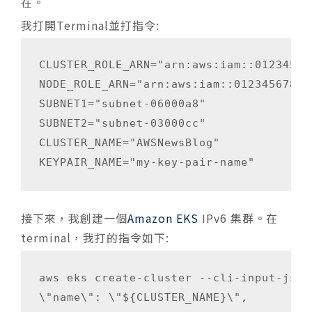
在。
我打開Terminal並打指令:
CLUSTER_ROLE_ARN="arn:aws:iam::01234567
NODE_ROLE_ARN="arn:aws:iam::0123456789:
SUBNET1="subnet-06000a8"

SUBNET2="subnet-03000cc"

CLUSTER_NAME="AWSNewsBlog"

KEYPAIR_NAME="my-key-pair-name"
接下來，我創建一個
Amazon EKS
IPv6 集群。在
terminal，我打的指令如下:
aws eks create-cluster --cli-input-json 
\"name\": \"${CLUSTER_NAME}\",
