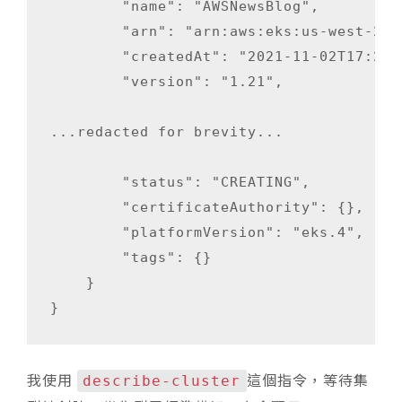
        "name": "AWSNewsBlog",

        "arn": "arn:aws:eks:us-west-2:4
        "createdAt": "2021-11-02T17:29:
        "version": "1.21",

...redacted for brevity...

        "status": "CREATING",

        "certificateAuthority": {},

        "platformVersion": "eks.4",

        "tags": {}

    }

我使用
這個指令，等待集
describe-cluster