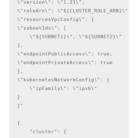
\"version\": \"1.21\",

\"roleArn\": \"${CLUSTER_ROLE_ARN}\",

\"resourcesVpcConfig\": {

\"subnetIds\": [

    \"${SUBNET1}\", \"${SUBNET2}\"

],

\"endpointPublicAccess\": true,

\"endpointPrivateAccess\": true

},

\"kubernetesNetworkConfig\": {

    \"ipFamily\": \"ipv6\"

}

}"

{

    "cluster": {
