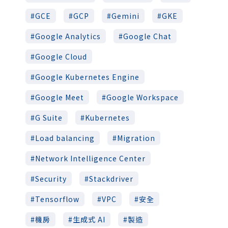
GCE
GCP
Gemini
GKE
Google Analytics
Google Chat
Google Cloud
Google Kubernetes Engine
Google Meet
Google Workspace
G Suite
Kubernetes
Load balancing
Migration
Network Intelligence Center
Security
Stackdriver
Tensorflow
VPC
安全
機房
生成式 AI
製造