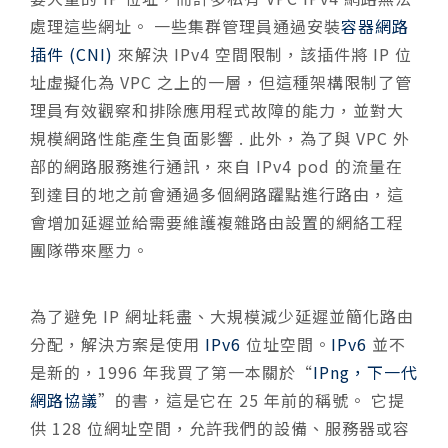
處理這些網址。 一些集群管理員通過安裝
容器網路
插件 (CNI)
來解決 IPv4 空間限制，該插件將 IP 位
址虛擬化為 VPC 之上的一層，但這種架構限制了管
理員有效觀察和排除應用程式故障的能力，並對大
規模網路性能產生負面影響 . 此外，為了與 VPC 外
部的網路服務進行通訊，來自 IPv4 pod 的流量在
到達目的地之前會通過多個網路躍點進行路由，這
會增加延遲並給需要維護複雜路由設置的網絡工程
團隊帶來壓力。
為了避免 IP 網址耗盡、大規模減少延遲並簡化路由
分配，解決方案是使用
IPv6
位址空間。
IPv6
並不
是新的，1996 年我買了第一本關於“
IPng，下一代
網路協議
”的書，這是它在 25 年前的稱號。 它提
供 128 位網址空間，允許我們的設備、服務器或容