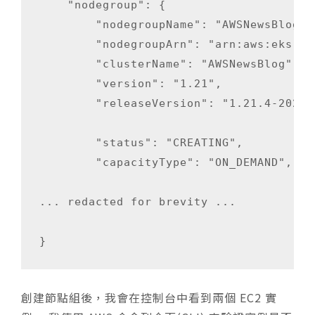
    "nodegroup": {

        "nodegroupName": "AWSNewsBlog-no
        "nodegroupArn": "arn:aws:eks:us
        "clusterName": "AWSNewsBlog",

        "version": "1.21",

        "releaseVersion": "1.21.4-202111
        "status": "CREATING",

        "capacityType": "ON_DEMAND",

... redacted for brevity ...

創建節點組後，我會在控制台中看到兩個 EC2 實