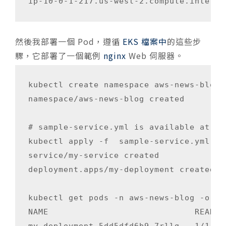
然後我部署一個 Pod，遵循
EKS 檔案中
的這些步
驟，它部署了一個範例
nginx
Web 伺服器。
kubectl create namespace aws-news-blog

namespace/aws-news-blog created

# sample-service.yml is available at ht
kubectl apply -f  sample-service.yml 

service/my-service created

deployment.apps/my-deployment created

kubectl get pods -n aws-news-blog -o wid
NAME                             READY 
my-deployment-5dd5dfd6b9-7rllg   1/1   